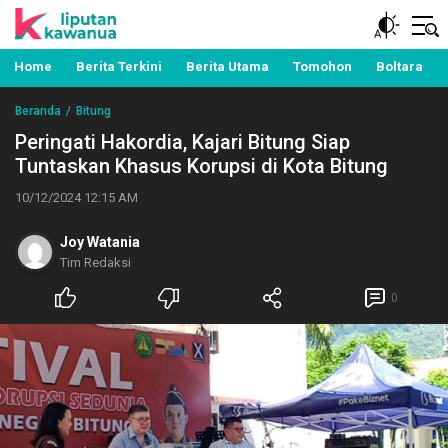
Berita Manado, Sulawesi Utara, Kawanua, Politik,
Liputan Kawanua
Pemerintahan, Hukum Kriminal dan Nasional
Home
Berita Terkini
Berita Utama
Tomohon
Boltara
Beranda
Bitung
Peringati Hakordia, Kajari Bitung Siap
Tuntaskan Khasus Korupsi di Kota Bitung
10/12/2024 12:15 AM
Joy Watania
Tim Redaksi
0