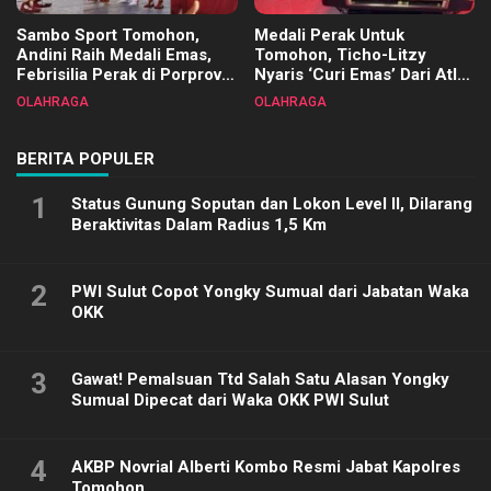
Sambo Sport Tomohon,
Medali Perak Untuk
Andini Raih Medali Emas,
Tomohon, Ticho-Litzy
Febrisilia Perak di Porprov
Nyaris ‘Curi Emas’ Dari Atlet
Sulut 2025
Biliar PON di Porprov Sulut
OLAHRAGA
OLAHRAGA
2025
BERITA POPULER
1
Status Gunung Soputan dan Lokon Level II, Dilarang
Beraktivitas Dalam Radius 1,5 Km
2
PWI Sulut Copot Yongky Sumual dari Jabatan Waka
OKK
3
Gawat! Pemalsuan Ttd Salah Satu Alasan Yongky
Sumual Dipecat dari Waka OKK PWI Sulut
4
AKBP Novrial Alberti Kombo Resmi Jabat Kapolres
Tomohon