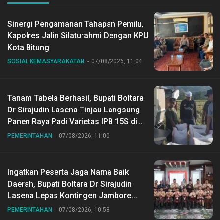
Sinergi Pengamanan Tahapan Pemilu,
Kapolres Jalin Silaturahmi Dengan KPU
Kota Bitung
SOSIAL KEMASYARAKATAN
07/08/2026, 11:04
Tanam Tabela Berhasil, Bupati Boltara
Dr Sirajudin Lasena Tinjau Langsung
Panen Raya Padi Varietas IPB 15S di
Desa Gihang
PEMERINTAHAN
07/08/2026, 11:00
Ingatkan Peserta Jaga Nama Baik
Daerah, Bupati Boltara Dr Sirajudin
Lasena Lepas Kontingen Jambore
Nasional ke XII di Buperta Cibubur
PEMERINTAHAN
07/08/2026, 10:58