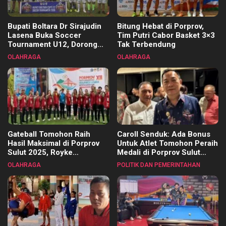
Bupati Boltara Dr Sirajudin
Bitung Hebat di Porprov,
Lasena Buka Soccer
Tim Putri Cabor Basket 3×3
Tournament U12, Dorong
Tak Terbendung
Pembinaan Merata di Setiap
OLAHRAGA
OLAHRAGA
Kecamatan
Gateball Tomohon Raih
Caroll Senduk: Ada Bonus
Hasil Maksimal di Porprov
Untuk Atlet Tomohon Peraih
Sulut 2025, Royke
Medali di Porprov Sulut
Tangkawarouw Ucapkan
2025
OLAHRAGA
POLITIK DAN PEMERINTAHAN
Terimakasih