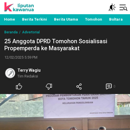
Berita Manado, Sulawesi Utara, Kawanua, Politik,
Liputan Kawanua
Pemerintahan, Hukum Kriminal dan Nasional
Home
Berita Terkini
Berita Utama
Tomohon
Boltara
Beranda
Advertorial
25 Anggota DPRD Tomohon Sosialisasi
Propemperda ke Masyarakat
12/02/2025 5:59 PM
Terry Wagiu
Tim Redaksi
0