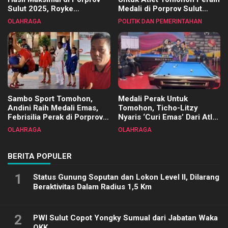
Sulut 2025, Royke
Medali di Porprov Sulut
Tangkawarouw Ucapkan
2025
OLAHRAGA
POLITIK DAN PEMERINTAHAN
Terimakasih
Sambo Sport Tomohon,
Medali Perak Untuk
Andini Raih Medali Emas,
Tomohon, Ticho-Litzy
Febrisilia Perak di Porprov
Nyaris ‘Curi Emas’ Dari Atlet
Sulut 2025
Biliar PON di Porprov Sulut
OLAHRAGA
OLAHRAGA
2025
BERITA POPULER
1
Status Gunung Soputan dan Lokon Level II, Dilarang
Beraktivitas Dalam Radius 1,5 Km
2
PWI Sulut Copot Yongky Sumual dari Jabatan Waka
OKK