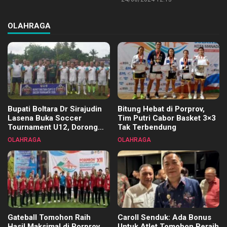
OLAHRAGA
Bupati Boltara Dr Sirajudin
Bitung Hebat di Porprov,
Lasena Buka Soccer
Tim Putri Cabor Basket 3×3
Tournament U12, Dorong
Tak Terbendung
Pembinaan Merata di Setiap
OLAHRAGA
OLAHRAGA
Kecamatan
Gateball Tomohon Raih
Caroll Senduk: Ada Bonus
Hasil Maksimal di Porprov
Untuk Atlet Tomohon Peraih