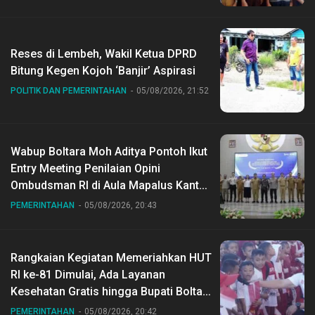
Reses di Lembeh, Wakil Ketua DPRD
Bitung Kegen Kojoh ‘Banjir’ Aspirasi
POLITIK DAN PEMERINTAHAN
05/08/2026, 21:52
Wabup Boltara Moh Aditya Pontoh Ikut
Entry Meeting Penilaian Opini
Ombudsman RI di Aula Mapalus Kantur
Gubernur Sulut
PEMERINTAHAN
05/08/2026, 20:43
Rangkaian Kegiatan Memeriahkan HUT
RI ke-81 Dimulai, Ada Layanan
Kesehatan Gratis hingga Bupati Boltara
Dr Sirajudin Lasena Ikut Jalan Sehat
PEMERINTAHAN
05/08/2026, 20:42