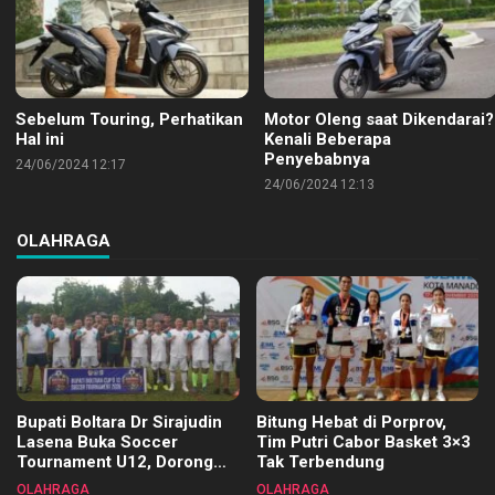
Sebelum Touring, Perhatikan
Motor Oleng saat Dikendarai?
Hal ini
Kenali Beberapa
Penyebabnya
24/06/2024 12:17
24/06/2024 12:13
OLAHRAGA
Bupati Boltara Dr Sirajudin
Bitung Hebat di Porprov,
Lasena Buka Soccer
Tim Putri Cabor Basket 3×3
Tournament U12, Dorong
Tak Terbendung
Pembinaan Merata di Setiap
OLAHRAGA
OLAHRAGA