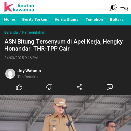
Berita Manado, Sulawesi Utara, Kawanua, Politik,
Liputan Kawanua
Pemerintahan, Hukum Kriminal dan Nasional
Home
Berita Terkini
Berita Utama
Tomohon
Boltara
Beranda
Pemerintahan
ASN Bitung Tersenyum di Apel Kerja, Hengky
Honandar: THR-TPP Cair
24/03/2025 9:16 PM
Joy Watania
Tim Redaksi
0