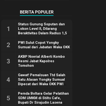
Terimakasih
BERITA POPULER
Status Gunung Soputan dan
1
Lokon Level II, Dilarang
Beraktivitas Dalam Radius 1,5
Km
PWI Sulut Copot Yongky
2
Sumual dari Jabatan Waka OKK
AKBP Novrial Alberti Kombo
3
Resmi Jabat Kapolres
Tomohon
Gawat! Pemalsuan Ttd Salah
4
Satu Alasan Yongky Sumual
Dipecat dari Waka OKK PWI
Sulut
Pemda Boltara Gelar Pelatihan
5
SDM UMKM di Stilts Cafe,
Bupati Dr Sirajudin Lasena