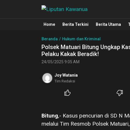
Liputan Kawanua
Berita Manado, Sulawesi Utara, Kawa
Home
Berita Terkini
Berita Utama
Beranda
Hukum dan Kriminal
Polsek Matuari Bitung Ungkap K
Pelaku Kakak Beradik!
24/05/2025 9:05 AM
Joy Watania
Tim Redaksi
Bitung
,- Kasus pencurian di SD N 
melalui Tim Resmob Polsek Matuari