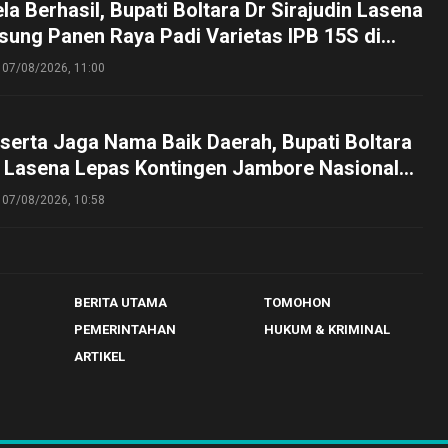
a Berhasil, Bupati Boltara Dr Sirajudin Lasena
sung Panen Raya Padi Varietas IPB 15S di
g
07/08/2026, 11:00
serta Jaga Nama Baik Daerah, Bupati Boltara
n Lasena Lepas Kontingen Jambore Nasional
perta Cibubur
07/08/2026, 10:58
BERITA UTAMA
TOMOHON
PEMERINTAHAN
HUKUM & KRIMINAL
ARTIKEL