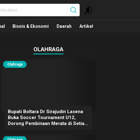
nal
nal
Bisnis & Ekonomi
Daerah
Artikel
OLAHRAGA
Olahraga
Bupati Boltara Dr Sirajudin Lasena
Buka Soccer Tournament U12,
Dorong Pembinaan Merata di Setiap
Kecamatan
Olahraga