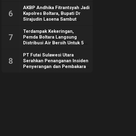
Sebut Tujuannya Untuk
Dorong Ekonomi Daerah
AKBP Andhika Fitrantsyah Jadi
6
Kapolres Boltara, Bupati Dr
Sirajudin Lasena Sambut
Hangat
Terdampak Kekeringan,
7
Pemda Boltara Langsung
Distribusi Air Bersih Untuk 50
KK di Desa Komus 2 Timur
PT Futai Sulawesi Utara
8
Serahkan Penanganan Insiden
Penyerangan dan Pembakaran
ke Polisi