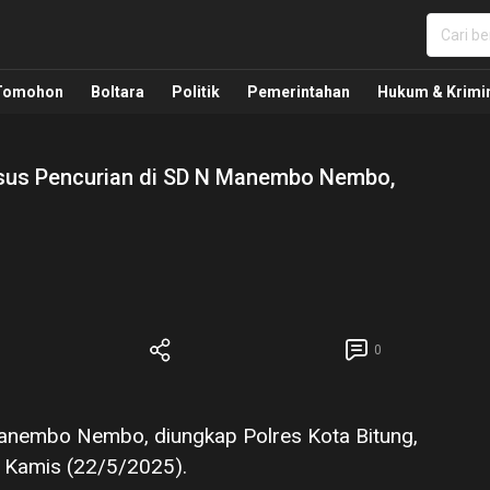
nua, Politik, Pemerintahan, Hukum Kriminal dan Nasio
Tomohon
Boltara
Politik
Pemerintahan
Hukum & Krimi
asus Pencurian di SD N Manembo Nembo,
0
Manembo Nembo, diungkap Polres Kota Bitung,
, Kamis (22/5/2025).