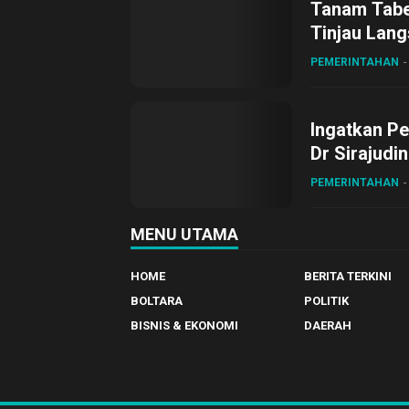
Tanam Tabel
Tinjau Lang
Desa Gihan
PEMERINTAHAN
Ingatkan Pe
Dr Sirajudi
ke XII di Bu
PEMERINTAHAN
MENU UTAMA
HOME
BERITA TERKINI
BOLTARA
POLITIK
BISNIS & EKONOMI
DAERAH