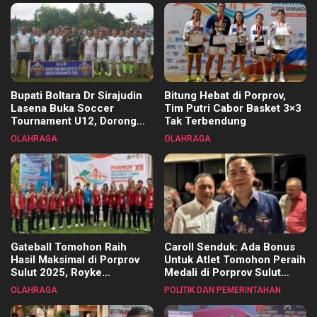
Bupati Boltara Dr Sirajudin
Bitung Hebat di Porprov,
Lasena Buka Soccer
Tim Putri Cabor Basket 3×3
Tournament U12, Dorong
Tak Terbendung
Pembinaan Merata di Setiap
OLAHRAGA
OLAHRAGA
Kecamatan
Gateball Tomohon Raih
Caroll Senduk: Ada Bonus
Hasil Maksimal di Porprov
Untuk Atlet Tomohon Peraih
Sulut 2025, Royke
Medali di Porprov Sulut
Tangkawarouw Ucapkan
2025
OLAHRAGA
POLITIK DAN PEMERINTAHAN
Terimakasih