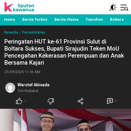
Berita Manado, Sulawesi Utara, Kawanua, Politik,
Liputan Kawanua
Pemerintahan, Hukum Kriminal dan Nasional
Home
Berita Terkini
Berita Utama
Tomohon
Boltara
Beranda
Pemerintahan
Peringatan HUT ke-61 Provinsi Sulut di
Boltara Sukses, Bupati Sirajudin Teken MoU
Pencegahan Kekerasan Perempuan dan Anak
Bersama Kajari
23/09/2025 11:53 AM
Warstef Abisada
Tim Redaksi
1
0