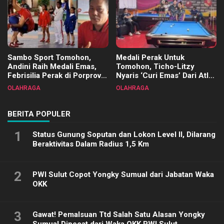
Sambo Sport Tomohon,
Medali Perak Untuk
Andini Raih Medali Emas,
Tomohon, Ticho-Litzy
Febrisilia Perak di Porprov
Nyaris ‘Curi Emas’ Dari Atlet
Sulut 2025
Biliar PON di Porprov Sulut
OLAHRAGA
OLAHRAGA
2025
BERITA POPULER
1
Status Gunung Soputan dan Lokon Level II, Dilarang
Beraktivitas Dalam Radius 1,5 Km
2
PWI Sulut Copot Yongky Sumual dari Jabatan Waka
OKK
3
Gawat! Pemalsuan Ttd Salah Satu Alasan Yongky