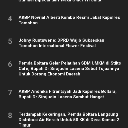
Sumual Dipecat dari Waka OKK PWI Sulut
4
AKBP Novrial Alberti Kombo Resmi Jabat Kapolres
Tomohon
5
Johny Runtuwene: DPRD Wajib Sukseskan
Tomohon International Flower Festival
6
Pemda Boltara Gelar Pelatihan SDM UMKM di Stilts
Cafe, Bupati Dr Sirajudin Lasena Sebut Tujuannya
Untuk Dorong Ekonomi Daerah
7
AKBP Andhika Fitrantsyah Jadi Kapolres Boltara,
Bupati Dr Sirajudin Lasena Sambut Hangat
8
Terdampak Kekeringan, Pemda Boltara Langsung
Distribusi Air Bersih Untuk 50 KK di Desa Komus 2
Timur