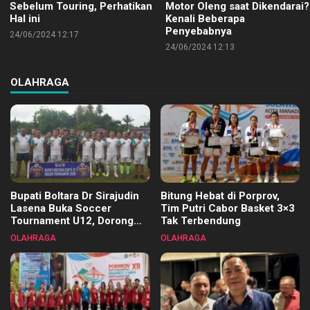
Sebelum Touring, Perhatikan
Motor Oleng saat Dikendarai?
Hal ini
Kenali Beberapa
Penyebabnya
24/06/2024 12:17
24/06/2024 12:13
OLAHRAGA
Bupati Boltara Dr Sirajudin
Bitung Hebat di Porprov,
Lasena Buka Soccer
Tim Putri Cabor Basket 3×3
Tournament U12, Dorong
Tak Terbendung
Pembinaan Merata di Setiap
OLAHRAGA
OLAHRAGA
Kecamatan