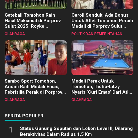
Gateball Tomohon Raih
Caroll Senduk: Ada Bonus
Hasil Maksimal di Porprov
Untuk Atlet Tomohon Peraih
Sulut 2025, Royke
Medali di Porprov Sulut
Tangkawarouw Ucapkan
2025
OLAHRAGA
POLITIK DAN PEMERINTAHAN
Terimakasih
Sambo Sport Tomohon,
Medali Perak Untuk
Andini Raih Medali Emas,
Tomohon, Ticho-Litzy
Febrisilia Perak di Porprov
Nyaris ‘Curi Emas’ Dari Atlet
Sulut 2025
Biliar PON di Porprov Sulut
OLAHRAGA
OLAHRAGA
2025
BERITA POPULER
1
Status Gunung Soputan dan Lokon Level II, Dilarang
Beraktivitas Dalam Radius 1,5 Km