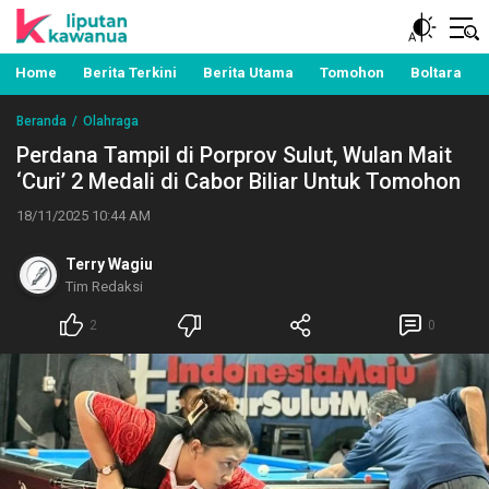
Berita Manado, Sulawesi Utara, Kawanua, Politik,
Liputan Kawanua
Pemerintahan, Hukum Kriminal dan Nasional
Home
Berita Terkini
Berita Utama
Tomohon
Boltara
Beranda
Olahraga
Perdana Tampil di Porprov Sulut, Wulan Mait
‘Curi’ 2 Medali di Cabor Biliar Untuk Tomohon
18/11/2025 10:44 AM
Terry Wagiu
Tim Redaksi
2
0