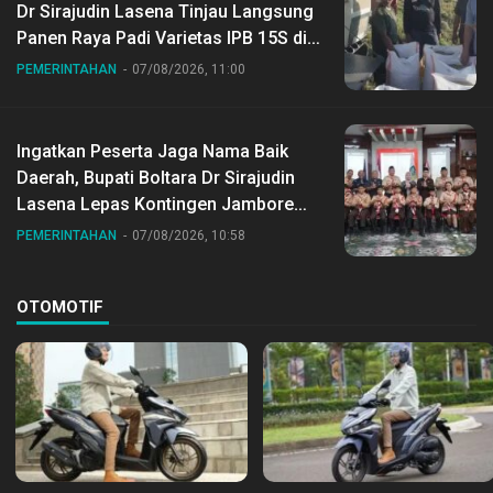
Dr Sirajudin Lasena Tinjau Langsung
Panen Raya Padi Varietas IPB 15S di
Desa Gihang
PEMERINTAHAN
07/08/2026, 11:00
Ingatkan Peserta Jaga Nama Baik
Daerah, Bupati Boltara Dr Sirajudin
Lasena Lepas Kontingen Jambore
Nasional ke XII di Buperta Cibubur
PEMERINTAHAN
07/08/2026, 10:58
OTOMOTIF