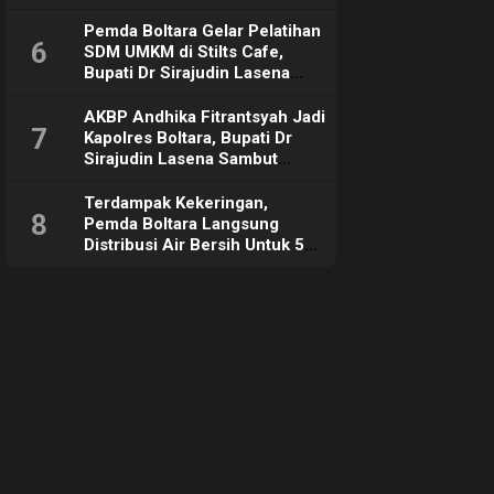
Pemda Boltara Gelar Pelatihan
6
SDM UMKM di Stilts Cafe,
Bupati Dr Sirajudin Lasena
Sebut Tujuannya Untuk
Dorong Ekonomi Daerah
AKBP Andhika Fitrantsyah Jadi
7
Kapolres Boltara, Bupati Dr
Sirajudin Lasena Sambut
Hangat
Terdampak Kekeringan,
8
Pemda Boltara Langsung
Distribusi Air Bersih Untuk 50
KK di Desa Komus 2 Timur