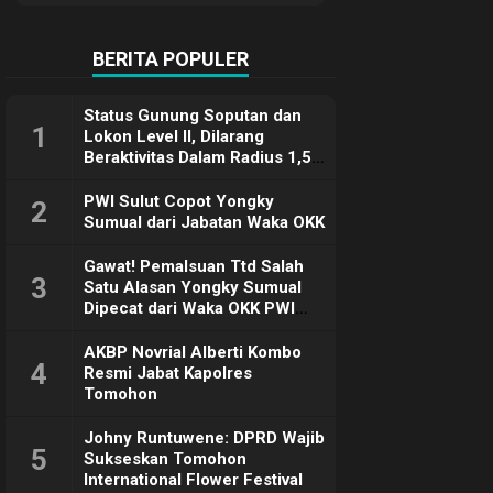
Terimakasih
BERITA POPULER
Status Gunung Soputan dan
1
Lokon Level II, Dilarang
Beraktivitas Dalam Radius 1,5
Km
PWI Sulut Copot Yongky
2
Sumual dari Jabatan Waka OKK
Gawat! Pemalsuan Ttd Salah
3
Satu Alasan Yongky Sumual
Dipecat dari Waka OKK PWI
Sulut
AKBP Novrial Alberti Kombo
4
Resmi Jabat Kapolres
Tomohon
Johny Runtuwene: DPRD Wajib
5
Sukseskan Tomohon
International Flower Festival