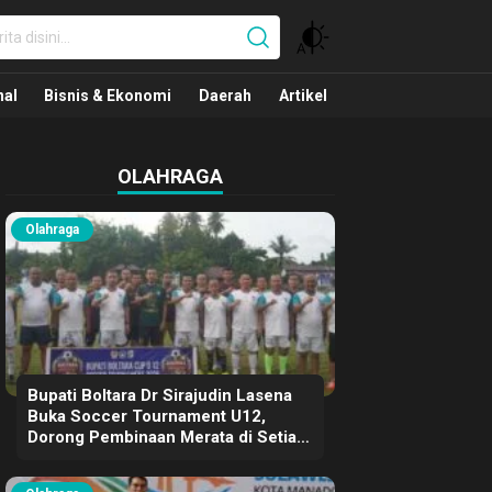
nal
nal
Bisnis & Ekonomi
Daerah
Artikel
OLAHRAGA
Olahraga
Bupati Boltara Dr Sirajudin Lasena
Buka Soccer Tournament U12,
Dorong Pembinaan Merata di Setiap
Kecamatan