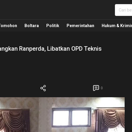
nua, Politik, Pemerintahan, Hukum Kriminal dan Nasio
Tomohon
Boltara
Politik
Pemerintahan
Hukum & Krimi
gkan Ranperda, Libatkan OPD Teknis
0