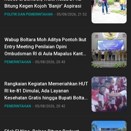
Bitung Kegen Kojoh ‘Banjir’ Aspirasi
POLITIK DAN PEMERINTAHAN
05/08/2026, 21:52
Wabup Boltara Moh Aditya Pontoh Ikut
Entry Meeting Penilaian Opini
Ombudsman RI di Aula Mapalus Kantur
Gubernur Sulut
PEMERINTAHAN
05/08/2026, 20:43
Rangkaian Kegiatan Memeriahkan HUT
RI ke-81 Dimulai, Ada Layanan
Kesehatan Gratis hingga Bupati Boltara
Dr Sirajudin Lasena Ikut Jalan Sehat
PEMERINTAHAN
05/08/2026, 20:42
Bersama Jajaran