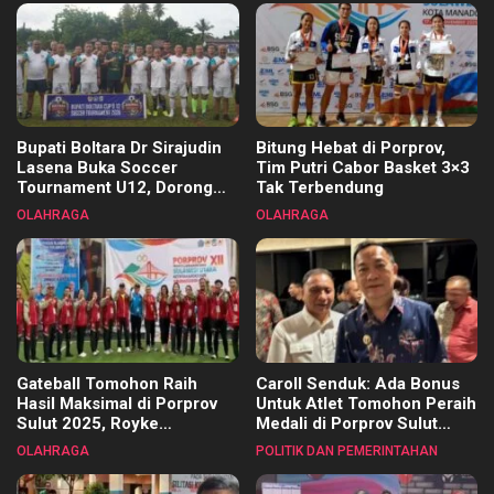
Bupati Boltara Dr Sirajudin
Bitung Hebat di Porprov,
Lasena Buka Soccer
Tim Putri Cabor Basket 3×3
Tournament U12, Dorong
Tak Terbendung
Pembinaan Merata di Setiap
OLAHRAGA
OLAHRAGA
Kecamatan
Gateball Tomohon Raih
Caroll Senduk: Ada Bonus
Hasil Maksimal di Porprov
Untuk Atlet Tomohon Peraih
Sulut 2025, Royke
Medali di Porprov Sulut
Tangkawarouw Ucapkan
2025
OLAHRAGA
POLITIK DAN PEMERINTAHAN
Terimakasih