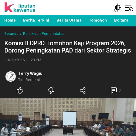
Berita Manado, Sulawesi Utara, Kawanua, Politik,
Liputan Kawanua
Pemerintahan, Hukum Kriminal dan Nasional
Home
Berita Terkini
Berita Utama
Tomohon
Boltara
Beranda
Politik dan Pemerintahan
Komisi II DPRD Tomohon Kaji Program 2026,
Dorong Peningkatan PAD dari Sektor Strategis
19/01/2026 11:23 PM
Terry Wagiu
Tim Redaksi
0