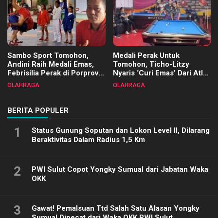
Sambo Sport Tomohon,
Medali Perak Untuk
Andini Raih Medali Emas,
Tomohon, Ticho-Litzy
Febrisilia Perak di Porprov
Nyaris ‘Curi Emas’ Dari Atlet
Sulut 2025
Biliar PON di Porprov Sulut
OLAHRAGA
OLAHRAGA
2025
BERITA POPULER
1
Status Gunung Soputan dan Lokon Level II, Dilarang
Beraktivitas Dalam Radius 1,5 Km
2
PWI Sulut Copot Yongky Sumual dari Jabatan Waka
OKK
3
Gawat! Pemalsuan Ttd Salah Satu Alasan Yongky
Sumual Dipecat dari Waka OKK PWI Sulut