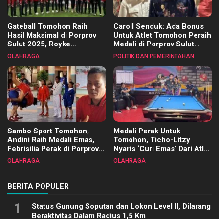
Gateball Tomohon Raih
Caroll Senduk: Ada Bonus
Hasil Maksimal di Porprov
Untuk Atlet Tomohon Peraih
Sulut 2025, Royke
Medali di Porprov Sulut
Tangkawarouw Ucapkan
2025
OLAHRAGA
POLITIK DAN PEMERINTAHAN
Terimakasih
Sambo Sport Tomohon,
Medali Perak Untuk
Andini Raih Medali Emas,
Tomohon, Ticho-Litzy
Febrisilia Perak di Porprov
Nyaris ‘Curi Emas’ Dari Atlet
Sulut 2025
Biliar PON di Porprov Sulut
OLAHRAGA
OLAHRAGA
2025
BERITA POPULER
1
Status Gunung Soputan dan Lokon Level II, Dilarang
Beraktivitas Dalam Radius 1,5 Km