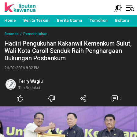
Berita Manado, Sulawesi Utara, Kawanua, Politik,
Liputan Kawanua
Pemerintahan, Hukum Kriminal dan Nasional
Home
Berita Terkini
Berita Utama
Tomohon
Boltara
Beranda
Pemerintahan
Hadiri Pengukuhan Kakanwil Kemenkum Sulut,
Wali Kota Caroll Senduk Raih Penghargaan
Dukungan Posbankum
26/02/2026 8:32 PM
Terry Wagiu
Tim Redaksi
0