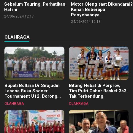
Sebelum Touring, Perhatikan
Motor Oleng saat Dikendarai?
Hal ini
Kenali Beberapa
Penyebabnya
24/06/2024 12:17
24/06/2024 12:13
OLAHRAGA
Bupati Boltara Dr Sirajudin
Bitung Hebat di Porprov,
Lasena Buka Soccer
Tim Putri Cabor Basket 3×3
Tournament U12, Dorong
Tak Terbendung
Pembinaan Merata di Setiap
OLAHRAGA
OLAHRAGA
Kecamatan