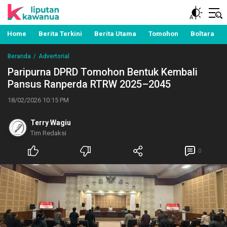
Berita Manado, Sulawesi Utara, Kawanua, Politik,
Liputan Kawanua
Pemerintahan, Hukum Kriminal dan Nasional
Home
Berita Terkini
Berita Utama
Tomohon
Boltara
Beranda
Advertorial
Paripurna DPRD Tomohon Bentuk Kembali
Pansus Ranperda RTRW 2025–2045
18/02/2026 10:15 PM
Terry Wagiu
Tim Redaksi
0