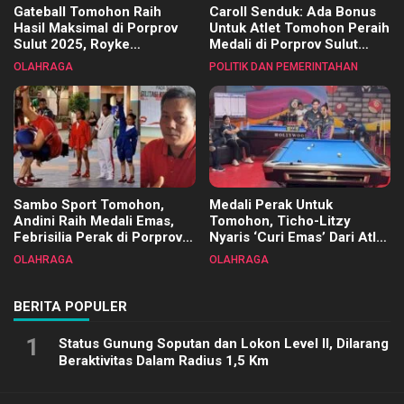
Gateball Tomohon Raih
Caroll Senduk: Ada Bonus
Hasil Maksimal di Porprov
Untuk Atlet Tomohon Peraih
Sulut 2025, Royke
Medali di Porprov Sulut
Tangkawarouw Ucapkan
2025
OLAHRAGA
POLITIK DAN PEMERINTAHAN
Terimakasih
Sambo Sport Tomohon,
Medali Perak Untuk
Andini Raih Medali Emas,
Tomohon, Ticho-Litzy
Febrisilia Perak di Porprov
Nyaris ‘Curi Emas’ Dari Atlet
Sulut 2025
Biliar PON di Porprov Sulut
OLAHRAGA
OLAHRAGA
2025
BERITA POPULER
1
Status Gunung Soputan dan Lokon Level II, Dilarang
Beraktivitas Dalam Radius 1,5 Km