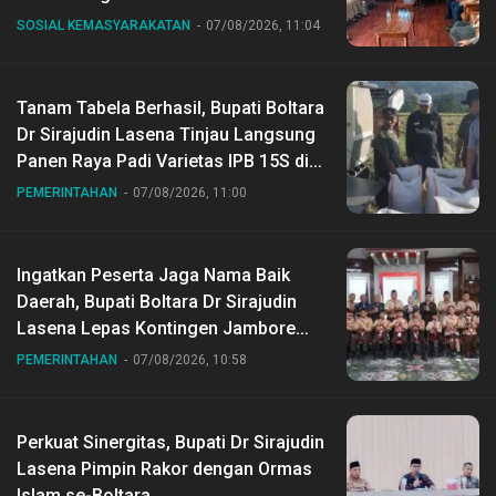
SOSIAL KEMASYARAKATAN
07/08/2026, 11:04
Tanam Tabela Berhasil, Bupati Boltara
Dr Sirajudin Lasena Tinjau Langsung
Panen Raya Padi Varietas IPB 15S di
Desa Gihang
PEMERINTAHAN
07/08/2026, 11:00
Ingatkan Peserta Jaga Nama Baik
Daerah, Bupati Boltara Dr Sirajudin
Lasena Lepas Kontingen Jambore
Nasional ke XII di Buperta Cibubur
PEMERINTAHAN
07/08/2026, 10:58
Perkuat Sinergitas, Bupati Dr Sirajudin
Lasena Pimpin Rakor dengan Ormas
Islam se-Boltara