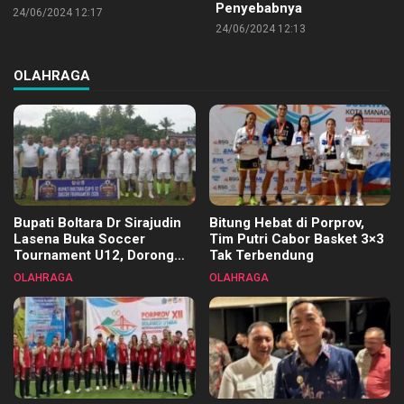
Penyebabnya
24/06/2024 12:17
24/06/2024 12:13
OLAHRAGA
Bupati Boltara Dr Sirajudin
Bitung Hebat di Porprov,
Lasena Buka Soccer
Tim Putri Cabor Basket 3×3
Tournament U12, Dorong
Tak Terbendung
Pembinaan Merata di Setiap
OLAHRAGA
OLAHRAGA
Kecamatan