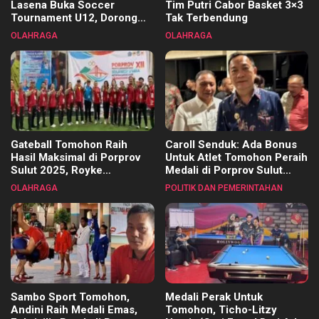
Lasena Buka Soccer
Tim Putri Cabor Basket 3×3
Tournament U12, Dorong
Tak Terbendung
Pembinaan Merata di Setiap
OLAHRAGA
OLAHRAGA
Kecamatan
Gateball Tomohon Raih
Caroll Senduk: Ada Bonus
Hasil Maksimal di Porprov
Untuk Atlet Tomohon Peraih
Sulut 2025, Royke
Medali di Porprov Sulut
Tangkawarouw Ucapkan
2025
OLAHRAGA
POLITIK DAN PEMERINTAHAN
Terimakasih
Sambo Sport Tomohon,
Medali Perak Untuk
Andini Raih Medali Emas,
Tomohon, Ticho-Litzy