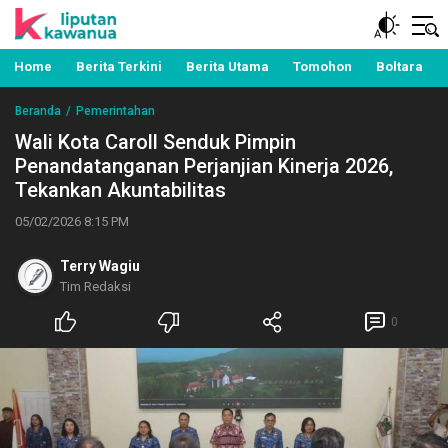
Berita Manado, Sulawesi Utara, Kawanua, Politik,
Liputan Kawanua
Pemerintahan, Hukum Kriminal dan Nasional
Home
Berita Terkini
Berita Utama
Tomohon
Boltara
Beranda
Pemerintahan
Wali Kota Caroll Senduk Pimpin
Penandatanganan Perjanjian Kinerja 2026,
Tekankan Akuntabilitas
05/02/2026 8:15 PM
Terry Wagiu
Tim Redaksi
0