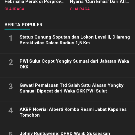
Febrisilia Perak di Porprov
Nyaris ‘Curi Emas’ Dari Atlet
Sulut 2025
Biliar PON di Porprov Sulut
OLAHRAGA
OLAHRAGA
2025
BERITA POPULER
1
Status Gunung Soputan dan Lokon Level II, Dilarang
Beraktivitas Dalam Radius 1,5 Km
2
PWI Sulut Copot Yongky Sumual dari Jabatan Waka
OKK
3
Gawat! Pemalsuan Ttd Salah Satu Alasan Yongky
Sumual Dipecat dari Waka OKK PWI Sulut
4
AKBP Novrial Alberti Kombo Resmi Jabat Kapolres
Tomohon
5
Johny Runtuwene: DPRD Wajib Sukseskan