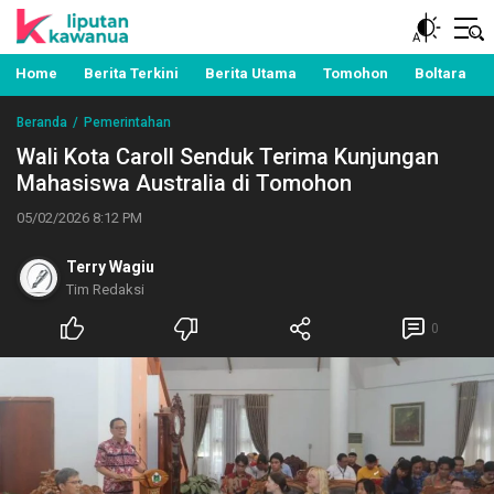
Berita Manado, Sulawesi Utara, Kawanua, Politik,
Liputan Kawanua
Pemerintahan, Hukum Kriminal dan Nasional
Home
Berita Terkini
Berita Utama
Tomohon
Boltara
Beranda
Pemerintahan
Wali Kota Caroll Senduk Terima Kunjungan
Mahasiswa Australia di Tomohon
05/02/2026 8:12 PM
Terry Wagiu
Tim Redaksi
0