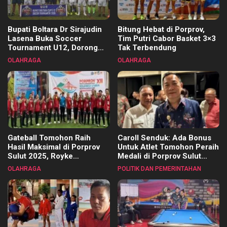
Bupati Boltara Dr Sirajudin
Bitung Hebat di Porprov,
Lasena Buka Soccer
Tim Putri Cabor Basket 3×3
Tournament U12, Dorong
Tak Terbendung
Pembinaan Merata di Setiap
OLAHRAGA
OLAHRAGA
Kecamatan
Gateball Tomohon Raih
Caroll Senduk: Ada Bonus
Hasil Maksimal di Porprov
Untuk Atlet Tomohon Peraih
Sulut 2025, Royke
Medali di Porprov Sulut
Tangkawarouw Ucapkan
2025
OLAHRAGA
POLITIK DAN PEMERINTAHAN
Terimakasih