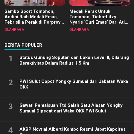
Sambo Sport Tomohon,
Medali Perak Untuk
Andini Raih Medali Emas,
Tomohon, Ticho-Litzy
Febrisilia Perak di Porprov
Nyaris ‘Curi Emas’ Dari Atlet
Sulut 2025
Biliar PON di Porprov Sulut
OLAHRAGA
OLAHRAGA
2025
BERITA POPULER
1
Status Gunung Soputan dan Lokon Level II, Dilarang
Beraktivitas Dalam Radius 1,5 Km
2
PWI Sulut Copot Yongky Sumual dari Jabatan Waka
OKK
3
Gawat! Pemalsuan Ttd Salah Satu Alasan Yongky
Sumual Dipecat dari Waka OKK PWI Sulut
4
AKBP Novrial Alberti Kombo Resmi Jabat Kapolres