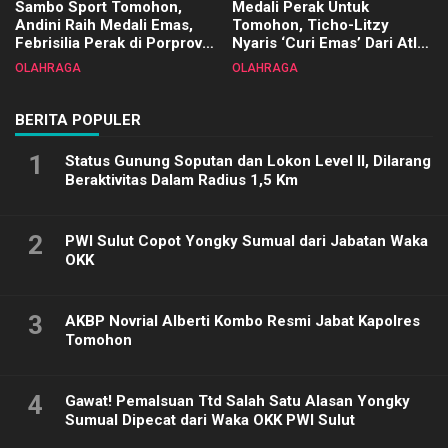
Sambo Sport Tomohon,
Medali Perak Untuk
Andini Raih Medali Emas,
Tomohon, Ticho-Litzy
Febrisilia Perak di Porprov
Nyaris ‘Curi Emas’ Dari Atlet
Sulut 2025
Biliar PON di Porprov Sulut
OLAHRAGA
OLAHRAGA
2025
BERITA POPULER
1
Status Gunung Soputan dan Lokon Level II, Dilarang
Beraktivitas Dalam Radius 1,5 Km
2
PWI Sulut Copot Yongky Sumual dari Jabatan Waka
OKK
3
AKBP Novrial Alberti Kombo Resmi Jabat Kapolres
Tomohon
4
Gawat! Pemalsuan Ttd Salah Satu Alasan Yongky
Sumual Dipecat dari Waka OKK PWI Sulut