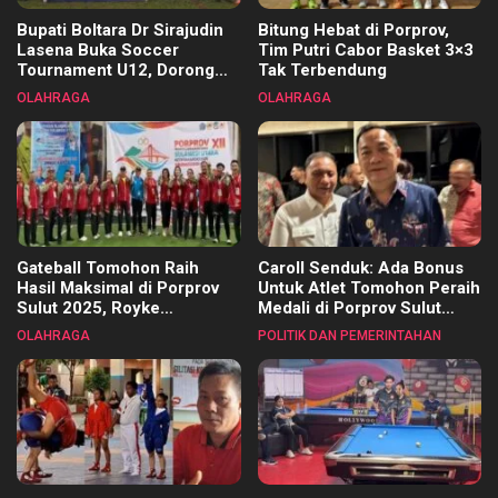
Bupati Boltara Dr Sirajudin
Bitung Hebat di Porprov,
Lasena Buka Soccer
Tim Putri Cabor Basket 3×3
Tournament U12, Dorong
Tak Terbendung
Pembinaan Merata di Setiap
OLAHRAGA
OLAHRAGA
Kecamatan
Gateball Tomohon Raih
Caroll Senduk: Ada Bonus
Hasil Maksimal di Porprov
Untuk Atlet Tomohon Peraih
Sulut 2025, Royke
Medali di Porprov Sulut
Tangkawarouw Ucapkan
2025
OLAHRAGA
POLITIK DAN PEMERINTAHAN
Terimakasih