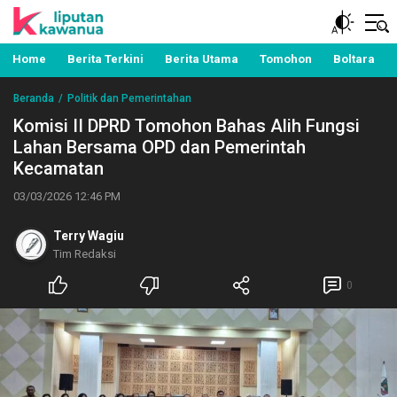
Berita Manado, Sulawesi Utara, Kawanua, Politik,
Liputan Kawanua
Pemerintahan, Hukum Kriminal dan Nasional
Home
Berita Terkini
Berita Utama
Tomohon
Boltara
Beranda
Politik dan Pemerintahan
Komisi II DPRD Tomohon Bahas Alih Fungsi
Lahan Bersama OPD dan Pemerintah
Kecamatan
03/03/2026 12:46 PM
Terry Wagiu
Tim Redaksi
0