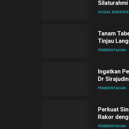
Silaturahmi
SOSIAL KEMASY
Tanam Tabel
Tinjau Lang
Desa Gihan
PEMERINTAHAN
Ingatkan Pe
Dr Sirajudi
ke XII di Bu
PEMERINTAHAN
Perkuat Sin
Rakor deng
PEMERINTAHAN