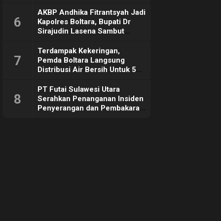
Sebut Tujuannya Untuk
Dorong Ekonomi Daerah
AKBP Andhika Fitrantsyah Jadi
6
Kapolres Boltara, Bupati Dr
Sirajudin Lasena Sambut
Hangat
Terdampak Kekeringan,
7
Pemda Boltara Langsung
Distribusi Air Bersih Untuk 50
KK di Desa Komus 2 Timur
PT Futai Sulawesi Utara
8
Serahkan Penanganan Insiden
Penyerangan dan Pembakaran
ke Polisi