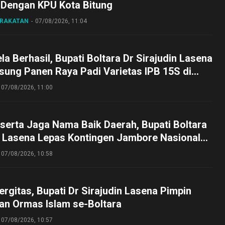
 Dengan KPU Kota Bitung
ARAKATAN
07/08/2026, 11:04
a Berhasil, Bupati Boltara Dr Sirajudin Lasena
sung Panen Raya Padi Varietas IPB 15S di
g
07/08/2026, 11:00
serta Jaga Nama Baik Daerah, Bupati Boltara
n Lasena Lepas Kontingen Jambore Nasional
perta Cibubur
07/08/2026, 10:58
ergitas, Bupati Dr Sirajudin Lasena Pimpin
an Ormas Islam se-Boltara
07/08/2026, 10:57