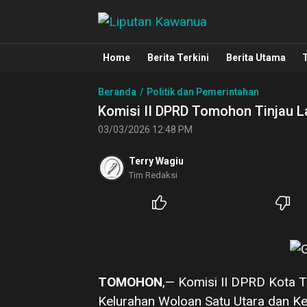
Liputan Kawanua
Berita Manado, Sulawesi Utara, Kawa
Home
Berita Terkini
Berita Utama
Beranda
Politik dan Pemerintahan
Komisi II DPRD Tomohon Tinjau L
03/03/2026 12:48 PM
Terry Wagiu
Tim Redaksi
TOMOHON
,— Komisi II DPRD Kota
Kelurahan Woloan Satu Utara dan K