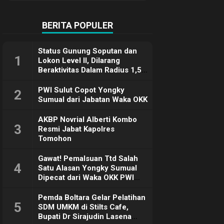
Terimakasih
BERITA POPULER
Status Gunung Soputan dan
1
Lokon Level II, Dilarang
Beraktivitas Dalam Radius 1,5
Km
PWI Sulut Copot Yongky
2
Sumual dari Jabatan Waka OKK
AKBP Novrial Alberti Kombo
3
Resmi Jabat Kapolres
Tomohon
Gawat! Pemalsuan Ttd Salah
4
Satu Alasan Yongky Sumual
Dipecat dari Waka OKK PWI
Sulut
Pemda Boltara Gelar Pelatihan
5
SDM UMKM di Stilts Cafe,
Bupati Dr Sirajudin Lasena