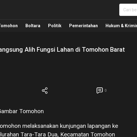
nua, Politik, Pemerintahan, Hukum Kriminal dan Nasio
Tomohon
Boltara
Politik
Pemerintahan
Hukum & Krimi
angsung Alih Fungsi Lahan di Tomohon Barat
0
 Tomohon melaksanakan kunjungan lapangan ke
elurahan Tara-Tara Dua, Kecamatan Tomohon