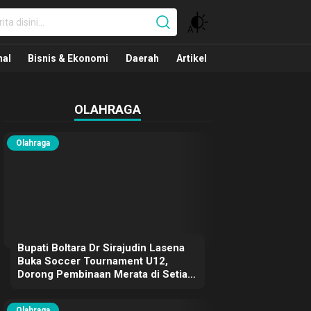
nal
nal
Bisnis & Ekonomi
Daerah
Artikel
OLAHRAGA
Olahraga
Bupati Boltara Dr Sirajudin Lasena
Buka Soccer Tournament U12,
Dorong Pembinaan Merata di Setiap
Kecamatan
Olahraga