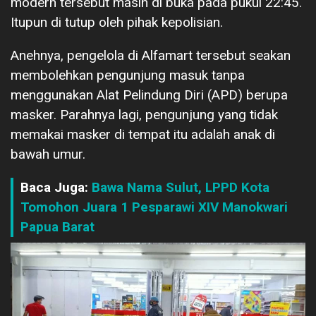
modern tersebut masih di buka pada pukul 22:45.
Itupun di tutup oleh pihak kepolisian.
Anehnya, pengelola di Alfamart tersebut seakan
membolehkan pengunjung masuk tanpa
menggunakan Alat Pelindung Diri (APD) berupa
masker. Parahnya lagi, pengunjung yang tidak
memakai masker di tempat itu adalah anak di
bawah umur.
Baca Juga:
Bawa Nama Sulut, LPPD Kota
Tomohon Juara 1 Pesparawi XIV Manokwari
Papua Barat