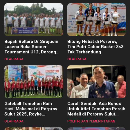
Bupati Boltara Dr Sirajudin
Bitung Hebat di Porprov,
Lasena Buka Soccer
Tim Putri Cabor Basket 3×3
Tournament U12, Dorong
Tak Terbendung
Pembinaan Merata di Setiap
OLAHRAGA
OLAHRAGA
Kecamatan
Gateball Tomohon Raih
Caroll Senduk: Ada Bonus
Hasil Maksimal di Porprov
Untuk Atlet Tomohon Peraih
Sulut 2025, Royke
Medali di Porprov Sulut
Tangkawarouw Ucapkan
2025
OLAHRAGA
POLITIK DAN PEMERINTAHAN
Terimakasih