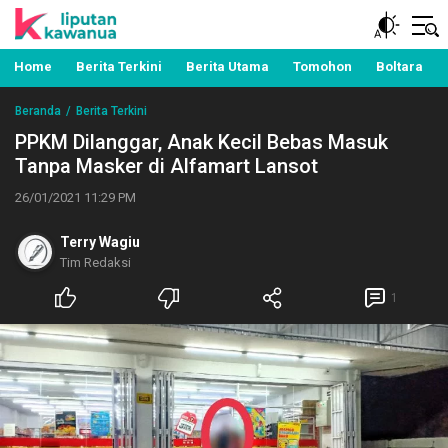
Berita Manado, Sulawesi Utara, Kawanua, Politik,
Liputan Kawanua
Pemerintahan, Hukum Kriminal dan Nasional
Home
Berita Terkini
Berita Utama
Tomohon
Boltara
Beranda
Berita Terkini
PPKM Dilanggar, Anak Kecil Bebas Masuk
Tanpa Masker di Alfamart Lansot
26/01/2021 11:29 PM
Terry Wagiu
Tim Redaksi
1