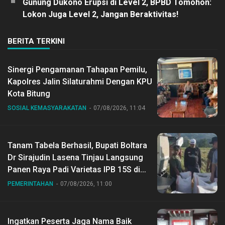
Gunung Dukono Erupsi di Level 2, BPBD Tomohon:
Lokon Juga Level 2, Jangan Beraktivitas!
BERITA TERKINI
Sinergi Pengamanan Tahapan Pemilu,
Kapolres Jalin Silaturahmi Dengan KPU
Kota Bitung
SOSIAL KEMASYARAKATAN
07/08/2026, 11:04
Tanam Tabela Berhasil, Bupati Boltara
Dr Sirajudin Lasena Tinjau Langsung
Panen Raya Padi Varietas IPB 15S di
Desa Gihang
PEMERINTAHAN
07/08/2026, 11:00
Ingatkan Peserta Jaga Nama Baik