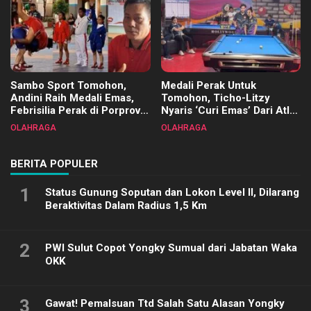
Sambo Sport Tomohon,
Medali Perak Untuk
Andini Raih Medali Emas,
Tomohon, Ticho-Litzy
Febrisilia Perak di Porprov
Nyaris ‘Curi Emas’ Dari Atlet
Sulut 2025
Biliar PON di Porprov Sulut
OLAHRAGA
OLAHRAGA
2025
BERITA POPULER
1
Status Gunung Soputan dan Lokon Level II, Dilarang
Beraktivitas Dalam Radius 1,5 Km
2
PWI Sulut Copot Yongky Sumual dari Jabatan Waka
OKK
3
Gawat! Pemalsuan Ttd Salah Satu Alasan Yongky