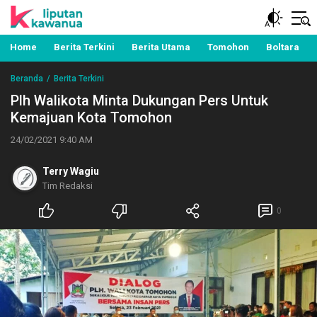
Berita Manado, Sulawesi Utara, Kawanua, Politik,
Liputan Kawanua
Pemerintahan, Hukum Kriminal dan Nasional
Home
Berita Terkini
Berita Utama
Tomohon
Boltara
Beranda
Berita Terkini
Plh Walikota Minta Dukungan Pers Untuk
Kemajuan Kota Tomohon
24/02/2021 9:40 AM
Terry Wagiu
Tim Redaksi
0