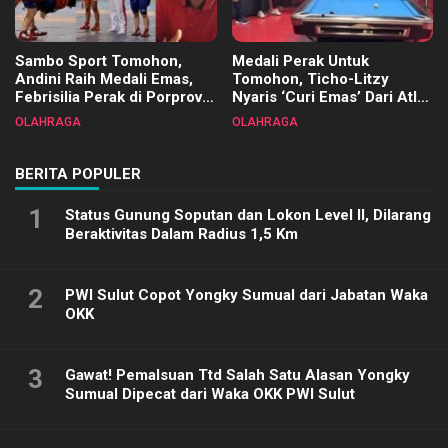
Sambo Sport Tomohon,
Medali Perak Untuk
Andini Raih Medali Emas,
Tomohon, Ticho-Litzy
Febrisilia Perak di Porprov
Nyaris ‘Curi Emas’ Dari Atlet
Sulut 2025
Biliar PON di Porprov Sulut
OLAHRAGA
OLAHRAGA
2025
BERITA POPULER
1
Status Gunung Soputan dan Lokon Level II, Dilarang
Beraktivitas Dalam Radius 1,5 Km
2
PWI Sulut Copot Yongky Sumual dari Jabatan Waka
OKK
3
Gawat! Pemalsuan Ttd Salah Satu Alasan Yongky
Sumual Dipecat dari Waka OKK PWI Sulut