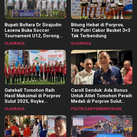
Bupati Boltara Dr Sirajudin
Bitung Hebat di Porprov,
Lasena Buka Soccer
Tim Putri Cabor Basket 3×3
Tournament U12, Dorong
Tak Terbendung
Pembinaan Merata di Setiap
OLAHRAGA
OLAHRAGA
Kecamatan
Gateball Tomohon Raih
Caroll Senduk: Ada Bonus
Hasil Maksimal di Porprov
Untuk Atlet Tomohon Peraih
Sulut 2025, Royke
Medali di Porprov Sulut
Tangkawarouw Ucapkan
2025
OLAHRAGA
POLITIK DAN PEMERINTAHAN
Terimakasih