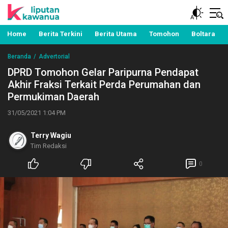
Berita Manado, Sulawesi Utara, Kawanua, Politik,
Liputan Kawanua
Pemerintahan, Hukum Kriminal dan Nasional
Home
Berita Terkini
Berita Utama
Tomohon
Boltara
Beranda
Advertorial
DPRD Tomohon Gelar Paripurna Pendapat
Akhir Fraksi Terkait Perda Perumahan dan
Permukiman Daerah
31/05/2021 1:04 PM
Terry Wagiu
Tim Redaksi
0