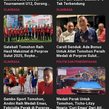
Tournament U12, Dorong
Tak Terbendung
Pembinaan Merata di Setiap
OLAHRAGA
OLAHRAGA
Kecamatan
Gateball Tomohon Raih
Caroll Senduk: Ada Bonus
Hasil Maksimal di Porprov
Untuk Atlet Tomohon Peraih
Sulut 2025, Royke
Medali di Porprov Sulut
Tangkawarouw Ucapkan
2025
OLAHRAGA
POLITIK DAN PEMERINTAHAN
Terimakasih
Sambo Sport Tomohon,
Medali Perak Untuk
Andini Raih Medali Emas,
Tomohon, Ticho-Litzy
Febrisilia Perak di Porprov
Nyaris ‘Curi Emas’ Dari Atlet