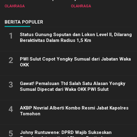
Sulut 2025
Biliar PON di Porprov Sulut
OLAHRAGA
OLAHRAGA
2025
BERITA POPULER
1
Status Gunung Soputan dan Lokon Level II, Dilarang
Beraktivitas Dalam Radius 1,5 Km
2
PWI Sulut Copot Yongky Sumual dari Jabatan Waka
OKK
3
Gawat! Pemalsuan Ttd Salah Satu Alasan Yongky
Sumual Dipecat dari Waka OKK PWI Sulut
4
AKBP Novrial Alberti Kombo Resmi Jabat Kapolres
Tomohon
5
Johny Runtuwene: DPRD Wajib Sukseskan