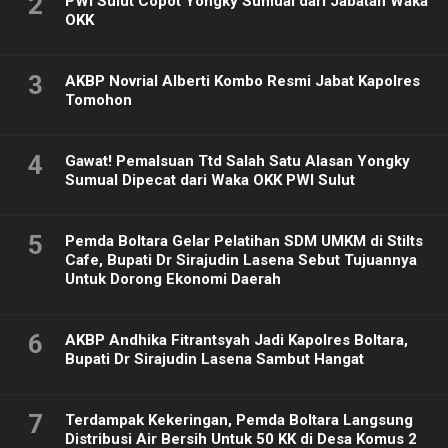
2
PWI Sulut Copot Yongky Sumual dari Jabatan Waka
OKK
3
AKBP Novrial Alberti Kombo Resmi Jabat Kapolres
Tomohon
4
Gawat! Pemalsuan Ttd Salah Satu Alasan Yongky
Sumual Dipecat dari Waka OKK PWI Sulut
5
Pemda Boltara Gelar Pelatihan SDM UMKM di Stilts
Cafe, Bupati Dr Sirajudin Lasena Sebut Tujuannya
Untuk Dorong Ekonomi Daerah
6
AKBP Andhika Fitrantsyah Jadi Kapolres Boltara,
Bupati Dr Sirajudin Lasena Sambut Hangat
7
Terdampak Kekeringan, Pemda Boltara Langsung
Distribusi Air Bersih Untuk 50 KK di Desa Komus 2