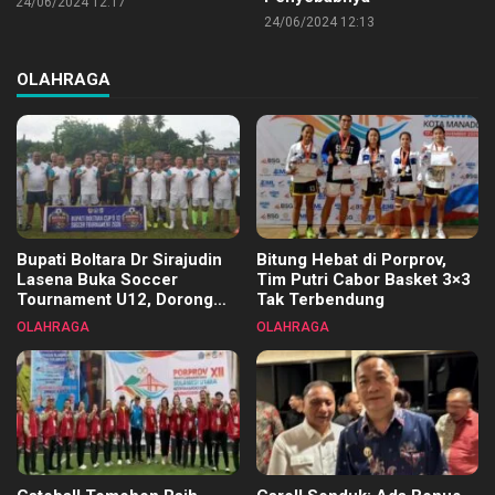
24/06/2024 12:17
24/06/2024 12:13
OLAHRAGA
Bupati Boltara Dr Sirajudin
Bitung Hebat di Porprov,
Lasena Buka Soccer
Tim Putri Cabor Basket 3×3
Tournament U12, Dorong
Tak Terbendung
Pembinaan Merata di Setiap
OLAHRAGA
OLAHRAGA
Kecamatan