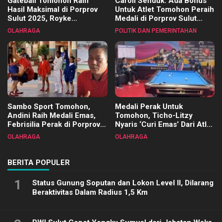
Gateball Tomohon Raih
Caroll Senduk: Ada Bonus
Hasil Maksimal di Porprov
Untuk Atlet Tomohon Peraih
Sulut 2025, Royke
Medali di Porprov Sulut
Tangkawarouw Ucapkan
2025
OLAHRAGA
POLITIK DAN PEMERINTAHAN
Terimakasih
Sambo Sport Tomohon,
Medali Perak Untuk
Andini Raih Medali Emas,
Tomohon, Ticho-Litzy
Febrisilia Perak di Porprov
Nyaris ‘Curi Emas’ Dari Atlet
Sulut 2025
Biliar PON di Porprov Sulut
OLAHRAGA
OLAHRAGA
2025
BERITA POPULER
1
Status Gunung Soputan dan Lokon Level II, Dilarang
Beraktivitas Dalam Radius 1,5 Km