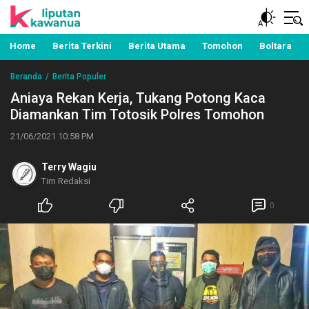
Berita Manado, Sulawesi Utara, Kawanua, Politik,
Liputan Kawanua
Pemerintahan, Hukum Kriminal dan Nasional
Home
Berita Terkini
Berita Utama
Tomohon
Boltara
Beranda
Berita Populer
Aniaya Rekan Kerja, Tukang Potong Kaca
Diamankan Tim Totosik Polres Tomohon
21/06/2021 10:58 PM
Terry Wagiu
Tim Redaksi
0