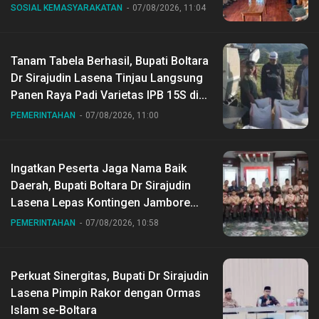
SOSIAL KEMASYARAKATAN
07/08/2026, 11:04
Tanam Tabela Berhasil, Bupati Boltara
Dr Sirajudin Lasena Tinjau Langsung
Panen Raya Padi Varietas IPB 15S di
Desa Gihang
PEMERINTAHAN
07/08/2026, 11:00
Ingatkan Peserta Jaga Nama Baik
Daerah, Bupati Boltara Dr Sirajudin
Lasena Lepas Kontingen Jambore
Nasional ke XII di Buperta Cibubur
PEMERINTAHAN
07/08/2026, 10:58
Perkuat Sinergitas, Bupati Dr Sirajudin
Lasena Pimpin Rakor dengan Ormas
Islam se-Boltara