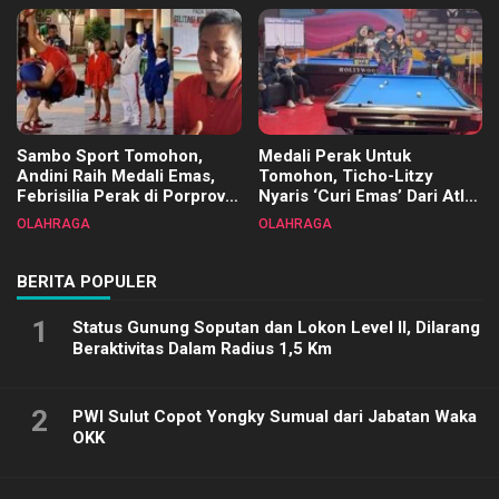
Sambo Sport Tomohon,
Medali Perak Untuk
Andini Raih Medali Emas,
Tomohon, Ticho-Litzy
Febrisilia Perak di Porprov
Nyaris ‘Curi Emas’ Dari Atlet
Sulut 2025
Biliar PON di Porprov Sulut
OLAHRAGA
OLAHRAGA
2025
BERITA POPULER
1
Status Gunung Soputan dan Lokon Level II, Dilarang
Beraktivitas Dalam Radius 1,5 Km
2
PWI Sulut Copot Yongky Sumual dari Jabatan Waka
OKK