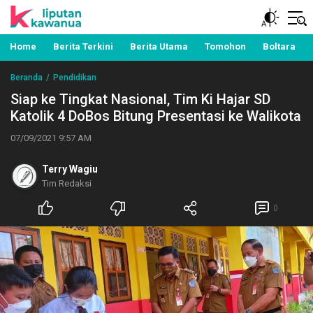
Berita Manado, Sulawesi Utara, Kawanua, Politik,
Liputan Kawanua
Pemerintahan, Hukum Kriminal dan Nasional
Home
Berita Terkini
Berita Utama
Tomohon
Boltara
Beranda
Pendidikan
Siap ke Tingkat Nasional, Tim Ki Hajar SD
Katolik 4 DoBos Bitung Presentasi ke Walikota
07/09/2021 9:57 AM
Terry Wagiu
Tim Redaksi
0