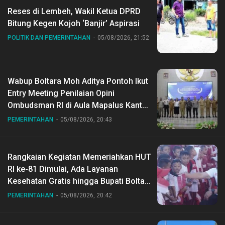
Reses di Lembeh, Wakil Ketua DPRD
Bitung Kegen Kojoh ‘Banjir’ Aspirasi
POLITIK DAN PEMERINTAHAN
05/08/2026, 21:52
Wabup Boltara Moh Aditya Pontoh Ikut
Entry Meeting Penilaian Opini
Ombudsman RI di Aula Mapalus Kantur
Gubernur Sulut
PEMERINTAHAN
05/08/2026, 20:43
Rangkaian Kegiatan Memeriahkan HUT
RI ke-81 Dimulai, Ada Layanan
Kesehatan Gratis hingga Bupati Boltara
Dr Sirajudin Lasena Ikut Jalan Sehat
PEMERINTAHAN
05/08/2026, 20:42
Bersama Jajaran