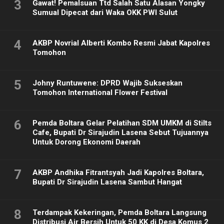
3
Gawat! Pemalsuan Ttd Salah Satu Alasan Yongky
Sumual Dipecat dari Waka OKK PWI Sulut
4
AKBP Novrial Alberti Kombo Resmi Jabat Kapolres
Tomohon
5
Johny Runtuwene: DPRD Wajib Sukseskan
Tomohon International Flower Festival
6
Pemda Boltara Gelar Pelatihan SDM UMKM di Stilts
Cafe, Bupati Dr Sirajudin Lasena Sebut Tujuannya
Untuk Dorong Ekonomi Daerah
7
AKBP Andhika Fitrantsyah Jadi Kapolres Boltara,
Bupati Dr Sirajudin Lasena Sambut Hangat
8
Terdampak Kekeringan, Pemda Boltara Langsung
Distribusi Air Bersih Untuk 50 KK di Desa Komus 2