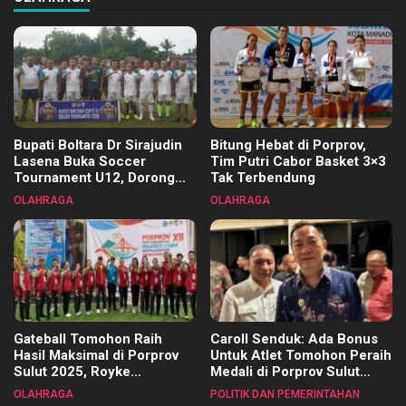
Bupati Boltara Dr Sirajudin
Bitung Hebat di Porprov,
Lasena Buka Soccer
Tim Putri Cabor Basket 3×3
Tournament U12, Dorong
Tak Terbendung
Pembinaan Merata di Setiap
OLAHRAGA
OLAHRAGA
Kecamatan
Gateball Tomohon Raih
Caroll Senduk: Ada Bonus
Hasil Maksimal di Porprov
Untuk Atlet Tomohon Peraih
Sulut 2025, Royke
Medali di Porprov Sulut
Tangkawarouw Ucapkan
2025
OLAHRAGA
POLITIK DAN PEMERINTAHAN
Terimakasih