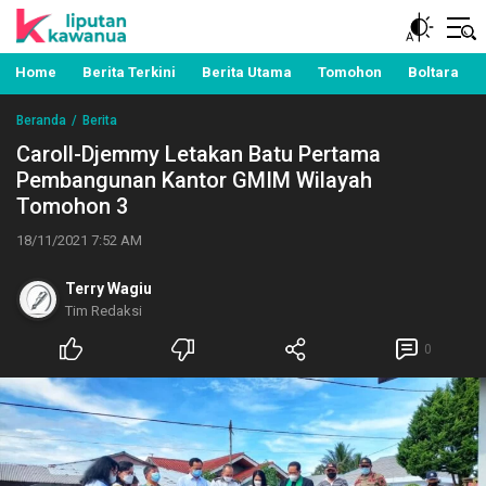
Berita Manado, Sulawesi Utara, Kawanua, Politik,
Liputan Kawanua
Pemerintahan, Hukum Kriminal dan Nasional
Home
Berita Terkini
Berita Utama
Tomohon
Boltara
Beranda
Berita
Caroll-Djemmy Letakan Batu Pertama
Pembangunan Kantor GMIM Wilayah
Tomohon 3
18/11/2021 7:52 AM
Terry Wagiu
Tim Redaksi
0