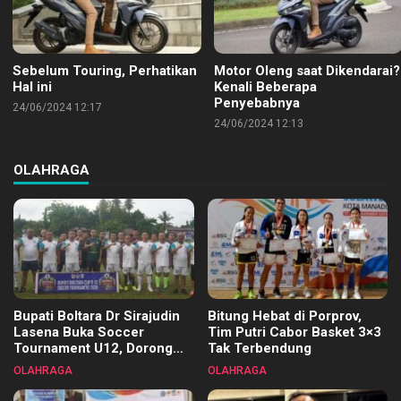
Sebelum Touring, Perhatikan
Motor Oleng saat Dikendarai?
Hal ini
Kenali Beberapa
Penyebabnya
24/06/2024 12:17
24/06/2024 12:13
OLAHRAGA
Bupati Boltara Dr Sirajudin
Bitung Hebat di Porprov,
Lasena Buka Soccer
Tim Putri Cabor Basket 3×3
Tournament U12, Dorong
Tak Terbendung
Pembinaan Merata di Setiap
OLAHRAGA
OLAHRAGA
Kecamatan