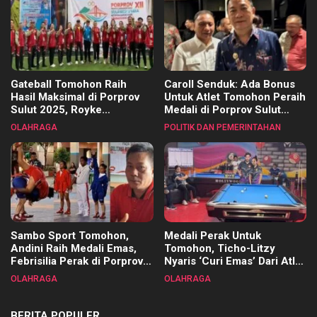
Gateball Tomohon Raih
Caroll Senduk: Ada Bonus
Hasil Maksimal di Porprov
Untuk Atlet Tomohon Peraih
Sulut 2025, Royke
Medali di Porprov Sulut
Tangkawarouw Ucapkan
2025
OLAHRAGA
POLITIK DAN PEMERINTAHAN
Terimakasih
Sambo Sport Tomohon,
Medali Perak Untuk
Andini Raih Medali Emas,
Tomohon, Ticho-Litzy
Febrisilia Perak di Porprov
Nyaris ‘Curi Emas’ Dari Atlet
Sulut 2025
Biliar PON di Porprov Sulut
OLAHRAGA
OLAHRAGA
2025
BERITA POPULER