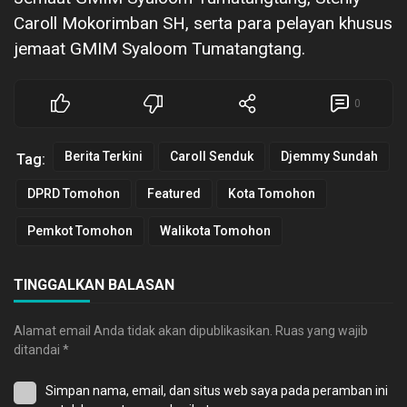
Caroll Mokorimban SH, serta para pelayan khusus
jemaat GMIM Syaloom Tumatangtang.
0
Berita Terkini
Caroll Senduk
Djemmy Sundah
Tag:
DPRD Tomohon
Featured
Kota Tomohon
Pemkot Tomohon
Walikota Tomohon
TINGGALKAN BALASAN
Alamat email Anda tidak akan dipublikasikan.
Ruas yang wajib
ditandai
*
Simpan nama, email, dan situs web saya pada peramban ini