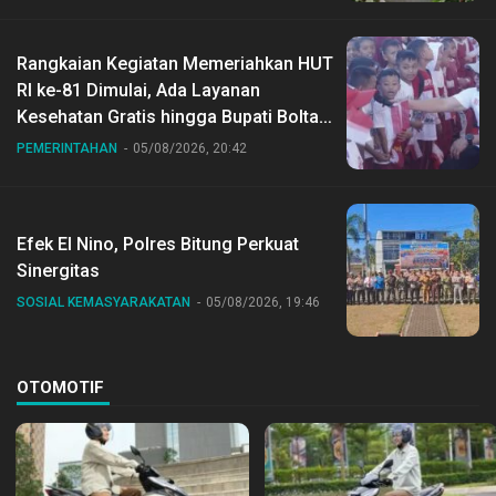
Rangkaian Kegiatan Memeriahkan HUT
RI ke-81 Dimulai, Ada Layanan
Kesehatan Gratis hingga Bupati Boltara
Dr Sirajudin Lasena Ikut Jalan Sehat
PEMERINTAHAN
05/08/2026, 20:42
Bersama Jajaran
Efek El Nino, Polres Bitung Perkuat
Sinergitas
SOSIAL KEMASYARAKATAN
05/08/2026, 19:46
OTOMOTIF