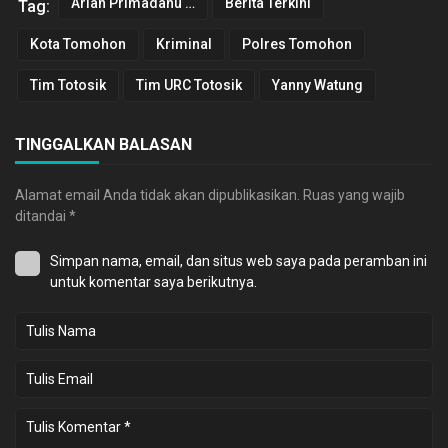
Arian Primadanu Colibrito
Berita Terkini
Tag:
Kota Tomohon
Kriminal
Polres Tomohon
Tim Totosik
Tim URC Totosik
Yanny Watung
TINGGALKAN BALASAN
Alamat email Anda tidak akan dipublikasikan.
Ruas yang wajib
ditandai
*
Simpan nama, email, dan situs web saya pada peramban ini
untuk komentar saya berikutnya.