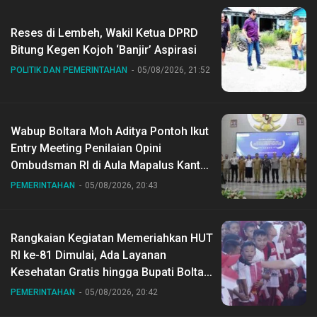
Reses di Lembeh, Wakil Ketua DPRD
Bitung Kegen Kojoh ‘Banjir’ Aspirasi
POLITIK DAN PEMERINTAHAN
05/08/2026, 21:52
Wabup Boltara Moh Aditya Pontoh Ikut
Entry Meeting Penilaian Opini
Ombudsman RI di Aula Mapalus Kantur
Gubernur Sulut
PEMERINTAHAN
05/08/2026, 20:43
Rangkaian Kegiatan Memeriahkan HUT
RI ke-81 Dimulai, Ada Layanan
Kesehatan Gratis hingga Bupati Boltara
Dr Sirajudin Lasena Ikut Jalan Sehat
PEMERINTAHAN
05/08/2026, 20:42
Bersama Jajaran