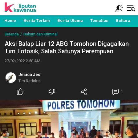
Berita Manado, Sulawesi Utara, Kawanua, Politik,
Liputan Kawanua
Pemerintahan, Hukum Kriminal dan Nasional
Home
Berita Terkini
Berita Utama
Tomohon
Boltara
Beranda
Hukum dan Kriminal
Aksi Balap Liar 12 ABG Tomohon Digagalkan
Tim Totosik, Salah Satunya Perempuan
27/02/2022 2:58 AM
Jesica Jes
Tim Redaksi
0