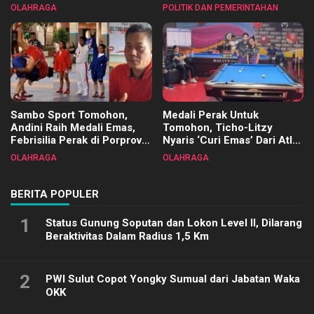
Tangkawarouw Ucapkan
2025
OLAHRAGA
POLITIK DAN PEMERINTAHAN
Terimakasih
Sambo Sport Tomohon,
Medali Perak Untuk
Andini Raih Medali Emas,
Tomohon, Ticho-Litzy
Febrisilia Perak di Porprov
Nyaris ‘Curi Emas’ Dari Atlet
Sulut 2025
Biliar PON di Porprov Sulut
OLAHRAGA
OLAHRAGA
2025
BERITA POPULER
1
Status Gunung Soputan dan Lokon Level II, Dilarang
Beraktivitas Dalam Radius 1,5 Km
2
PWI Sulut Copot Yongky Sumual dari Jabatan Waka
OKK