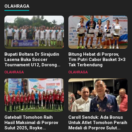
OLAHRAGA
Bupati Boltara Dr Sirajudin
Bitung Hebat di Porprov,
Lasena Buka Soccer
Tim Putri Cabor Basket 3×3
Tournament U12, Dorong
Tak Terbendung
Pembinaan Merata di Setiap
OLAHRAGA
OLAHRAGA
Kecamatan
Gateball Tomohon Raih
Caroll Senduk: Ada Bonus
Hasil Maksimal di Porprov
Untuk Atlet Tomohon Peraih
Sulut 2025, Royke
Medali di Porprov Sulut