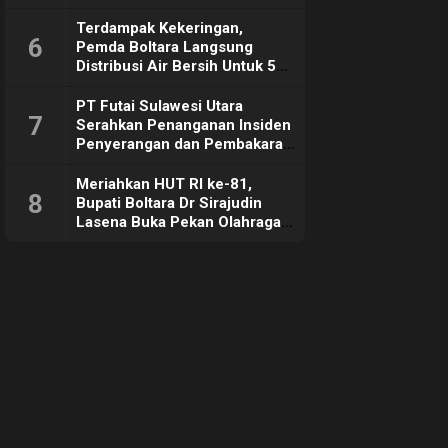
Hangat
Terdampak Kekeringan,
6
Pemda Boltara Langsung
Distribusi Air Bersih Untuk 50
KK di Desa Komus 2 Timur
PT Futai Sulawesi Utara
7
Serahkan Penanganan Insiden
Penyerangan dan Pembakaran
ke Polisi
Meriahkan HUT RI ke-81,
8
Bupati Boltara Dr Sirajudin
Lasena Buka Pekan Olahraga
dan Seni di Kecamatan
Bintauna