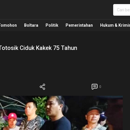
nua, Politik, Pemerintahan, Hukum Kriminal dan Nasio
Tomohon
Boltara
Politik
Pemerintahan
Hukum & Krimi
Totosik Ciduk Kakek 75 Tahun
0