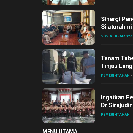
Sinergi Pen
Silaturahmi
SOSIAL KEMASY
Tanam Tabel
Tinjau Lang
Desa Gihan
PEMERINTAHAN
Ingatkan Pe
Dr Sirajudi
ke XII di Bu
PEMERINTAHAN
MENU UTAMA