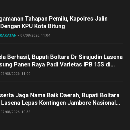
gamanan Tahapan Pemilu, Kapolres Jalin
 Dengan KPU Kota Bitung
ARAKATAN
07/08/2026, 11:04
a Berhasil, Bupati Boltara Dr Sirajudin Lasena
sung Panen Raya Padi Varietas IPB 15S di
g
07/08/2026, 11:00
serta Jaga Nama Baik Daerah, Bupati Boltara
n Lasena Lepas Kontingen Jambore Nasional
perta Cibubur
07/08/2026, 10:58