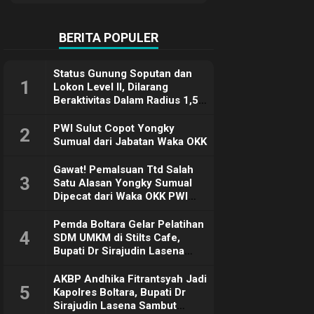
Terimakasih
BERITA POPULER
Status Gunung Soputan dan
1
Lokon Level II, Dilarang
Beraktivitas Dalam Radius 1,5
Km
PWI Sulut Copot Yongky
2
Sumual dari Jabatan Waka OKK
Gawat! Pemalsuan Ttd Salah
3
Satu Alasan Yongky Sumual
Dipecat dari Waka OKK PWI
Sulut
Pemda Boltara Gelar Pelatihan
4
SDM UMKM di Stilts Cafe,
Bupati Dr Sirajudin Lasena
Sebut Tujuannya Untuk
Dorong Ekonomi Daerah
AKBP Andhika Fitrantsyah Jadi
5
Kapolres Boltara, Bupati Dr
Sirajudin Lasena Sambut