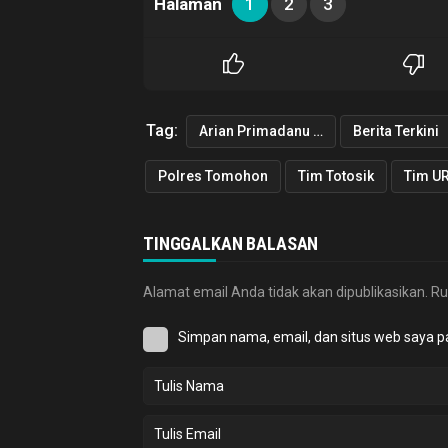
Halaman
1
2
3
Tag:
Arian Primadanu Colibrito
Berita Terkini
Polres Tomohon
Tim Totosik
Tim UR
TINGGALKAN BALASAN
Alamat email Anda tidak akan dipublikasikan.
Ru
Simpan nama, email, dan situs web saya p