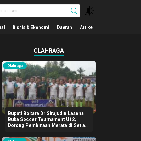
nal
nal
Bisnis & Ekonomi
Daerah
Artikel
OLAHRAGA
Olahraga
Bupati Boltara Dr Sirajudin Lasena
Buka Soccer Tournament U12,
Dorong Pembinaan Merata di Setiap
Kecamatan