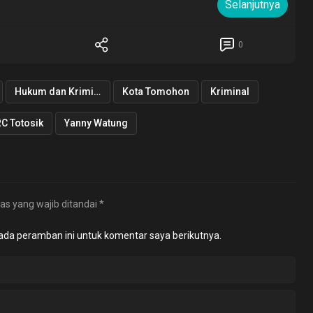
Selanjutnya
0
Hukum dan Kriminal
Kota Tomohon
Kriminal
C Totosik
Yanny Watung
as yang wajib ditandai
*
ada peramban ini untuk komentar saya berikutnya.