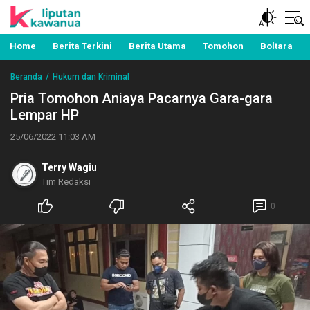
Berita Manado, Sulawesi Utara, Kawanua, Politik,
Liputan Kawanua
Pemerintahan, Hukum Kriminal dan Nasional
Home
Berita Terkini
Berita Utama
Tomohon
Boltara
Beranda
Hukum dan Kriminal
Pria Tomohon Aniaya Pacarnya Gara-gara
Lempar HP
25/06/2022 11:03 AM
Terry Wagiu
Tim Redaksi
0