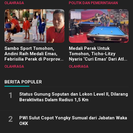
Tangkawarouw Ucapkan
2025
OLAHRAGA
POLITIK DAN PEMERINTAHAN
Terimakasih
Sambo Sport Tomohon,
Medali Perak Untuk
Andini Raih Medali Emas,
Tomohon, Ticho-Litzy
Febrisilia Perak di Porprov
Nyaris ‘Curi Emas’ Dari Atlet
Sulut 2025
Biliar PON di Porprov Sulut
OLAHRAGA
OLAHRAGA
2025
BERITA POPULER
1
Status Gunung Soputan dan Lokon Level II, Dilarang
Beraktivitas Dalam Radius 1,5 Km
2
PWI Sulut Copot Yongky Sumual dari Jabatan Waka
OKK