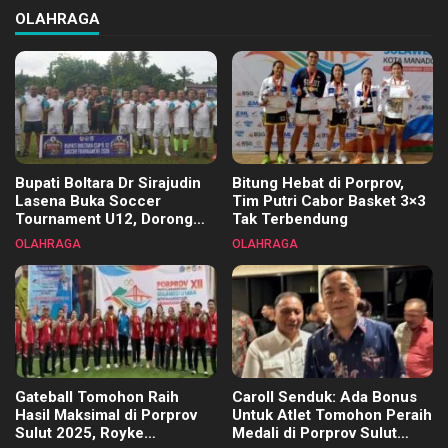
OLAHRAGA
Bupati Boltara Dr Sirajudin
Bitung Hebat di Porprov,
Lasena Buka Soccer
Tim Putri Cabor Basket 3×3
Tournament U12, Dorong
Tak Terbendung
Pembinaan Merata di Setiap
OLAHRAGA
OLAHRAGA
Kecamatan
Gateball Tomohon Raih
Caroll Senduk: Ada Bonus
Hasil Maksimal di Porprov
Untuk Atlet Tomohon Peraih
Sulut 2025, Royke
Medali di Porprov Sulut