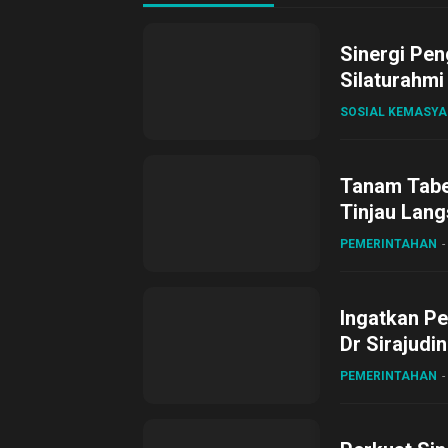
Sinergi Pen
Silaturahmi
SOSIAL KEMASY
Tanam Tabel
Tinjau Lang
Desa Gihan
PEMERINTAHAN
Ingatkan Pe
Dr Sirajudi
ke XII di Bu
PEMERINTAHAN