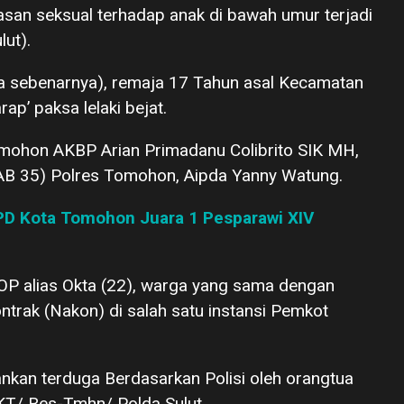
rasan seksual terhadap anak di bawah umur terjadi
lut).
ma sebenarnya), remaja 17 Tahun asal Kecamatan
p’ paksa lelaki bejat.
omohon AKBP Arian Primadanu Colibrito SIK MH,
KAB 35) Polres Tomohon, Aipda Yanny Watung.
PD Kota Tomohon Juara 1 Pesparawi XIV
i OP alias Okta (22), warga yang sama dengan
trak (Nakon) di salah satu instansi Pemkot
kan terduga Berdasarkan Polisi oleh orangtua
KT/ Res-Tmhn/ Polda Sulut.