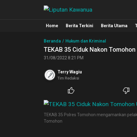
Liputan Kawanua
Berita Manado, Sulawesi Utara, Kawa
Home
Berita Terkini
Berita Utama
Beranda
Hukum dan Kriminal
TEKAB 35 Ciduk Nakon Tomohon U
31/08/2022 8:21 PM
Terry Wagiu
Tim Redaksi
TEKAB 35 Polres Tomohon mengamankan pelaku 
Tomohon