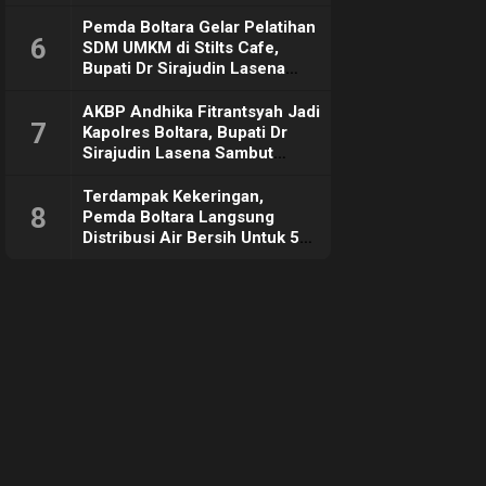
Pemda Boltara Gelar Pelatihan
6
SDM UMKM di Stilts Cafe,
Bupati Dr Sirajudin Lasena
Sebut Tujuannya Untuk
Dorong Ekonomi Daerah
AKBP Andhika Fitrantsyah Jadi
7
Kapolres Boltara, Bupati Dr
Sirajudin Lasena Sambut
Hangat
Terdampak Kekeringan,
8
Pemda Boltara Langsung
Distribusi Air Bersih Untuk 50
KK di Desa Komus 2 Timur