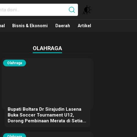
nal
nal
Bisnis & Ekonomi
Daerah
Artikel
OLAHRAGA
Olahraga
Bupati Boltara Dr Sirajudin Lasena
Buka Soccer Tournament U12,
Dorong Pembinaan Merata di Setiap
Kecamatan
Olahraga