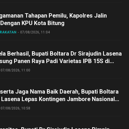
gamanan Tahapan Pemilu, Kapolres Jalin
 Dengan KPU Kota Bitung
ARAKATAN
07/08/2026, 11:04
a Berhasil, Bupati Boltara Dr Sirajudin Lasena
sung Panen Raya Padi Varietas IPB 15S di
g
07/08/2026, 11:00
serta Jaga Nama Baik Daerah, Bupati Boltara
n Lasena Lepas Kontingen Jambore Nasional
perta Cibubur
07/08/2026, 10:58