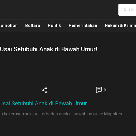
nua, Politik, Pemerintahan, Hukum Kriminal dan Nasio
Tomohon
Boltara
Politik
Pemerintahan
Hukum & Krimi
sai Setubuhi Anak di Bawah Umur!
0
kekerasan seksual terhadap anak di bawah umur ke Mapolres