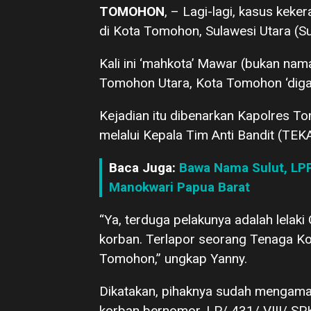
TOMOHON
, – Lagi-lagi, kasus keke
di Kota Tomohon, Sulawesi Utara (Su
Kali ini ‘mahkota’ Mawar (bukan na
Tomohon Utara, Kota Tomohon ‘digara
Kejadian itu dibenarkan Kapolres T
melalui Kepala Tim Anti Bandit (TE
Baca Juga:
Bawa Nama Sulut, LP
Manokwari Papua Barat
“Ya, terduga pelakunya adalah lelak
korban. Terlapor seorang Tenaga Kon
Tomohon,” ungkap Yanny.
Dikatakan, pihaknya sudah mengaman
korban bernomor, LP/ 431/ VIII/ SP