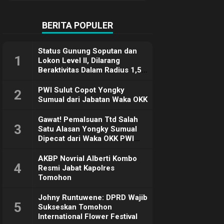
Terimakasih
BERITA POPULER
Status Gunung Soputan dan
1
Lokon Level II, Dilarang
Beraktivitas Dalam Radius 1,5
Km
PWI Sulut Copot Yongky
2
Sumual dari Jabatan Waka OKK
Gawat! Pemalsuan Ttd Salah
3
Satu Alasan Yongky Sumual
Dipecat dari Waka OKK PWI
Sulut
AKBP Novrial Alberti Kombo
4
Resmi Jabat Kapolres
Tomohon
Johny Runtuwene: DPRD Wajib
5
Sukseskan Tomohon
International Flower Festival