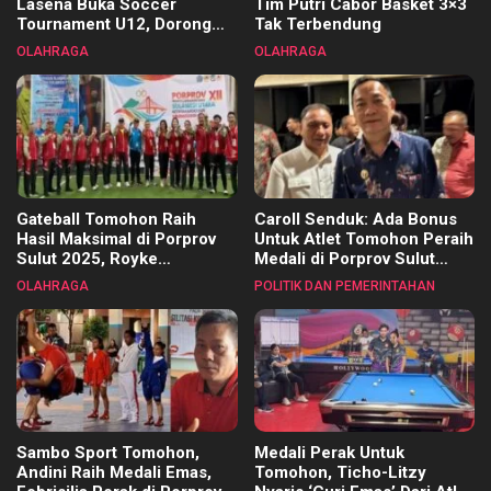
Lasena Buka Soccer
Tim Putri Cabor Basket 3×3
Tournament U12, Dorong
Tak Terbendung
Pembinaan Merata di Setiap
OLAHRAGA
OLAHRAGA
Kecamatan
Gateball Tomohon Raih
Caroll Senduk: Ada Bonus
Hasil Maksimal di Porprov
Untuk Atlet Tomohon Peraih
Sulut 2025, Royke
Medali di Porprov Sulut
Tangkawarouw Ucapkan
2025
OLAHRAGA
POLITIK DAN PEMERINTAHAN
Terimakasih
Sambo Sport Tomohon,
Medali Perak Untuk
Andini Raih Medali Emas,
Tomohon, Ticho-Litzy