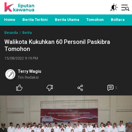
Berita Manado, Sulawesi Utara, Kawanua, Politik,
Liputan Kawanua
Pemerintahan, Hukum Kriminal dan Nasional
Home
Berita Terkini
Berita Utama
Tomohon
Boltara
Beranda
Berita
Walikota Kukuhkan 60 Personil Paskibra
Tomohon
15/08/2022 9:19 PM
Terry Wagiu
Tim Redaksi
0