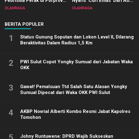
Febrisilia Perak di Porprov
Nyaris ‘Curi Emas’ Dari Atlet
Sulut 2025
Biliar PON di Porprov Sulut
OLAHRAGA
OLAHRAGA
2025
BERITA POPULER
1
Status Gunung Soputan dan Lokon Level II, Dilarang
Beraktivitas Dalam Radius 1,5 Km
2
PWI Sulut Copot Yongky Sumual dari Jabatan Waka
OKK
3
Gawat! Pemalsuan Ttd Salah Satu Alasan Yongky
Sumual Dipecat dari Waka OKK PWI Sulut
4
AKBP Novrial Alberti Kombo Resmi Jabat Kapolres
Tomohon
5
Johny Runtuwene: DPRD Wajib Sukseskan