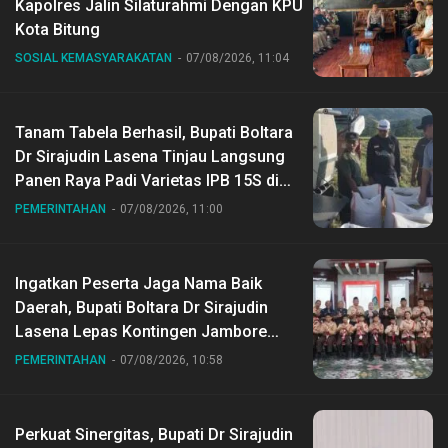
Kapolres Jalin Silaturahmi Dengan KPU
Kota Bitung
SOSIAL KEMASYARAKATAN
07/08/2026, 11:04
Tanam Tabela Berhasil, Bupati Boltara
Dr Sirajudin Lasena Tinjau Langsung
Panen Raya Padi Varietas IPB 15S di
Desa Gihang
PEMERINTAHAN
07/08/2026, 11:00
Ingatkan Peserta Jaga Nama Baik
Daerah, Bupati Boltara Dr Sirajudin
Lasena Lepas Kontingen Jambore
Nasional ke XII di Buperta Cibubur
PEMERINTAHAN
07/08/2026, 10:58
Perkuat Sinergitas, Bupati Dr Sirajudin