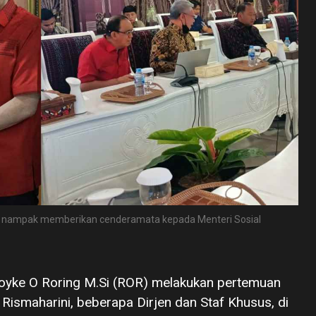
OR) nampak memberikan cenderamata kepada Menteri Sosial
Royke O Roring M.Si (ROR) melakukan pertemuan
 Rismaharini, beberapa Dirjen dan Staf Khusus, di