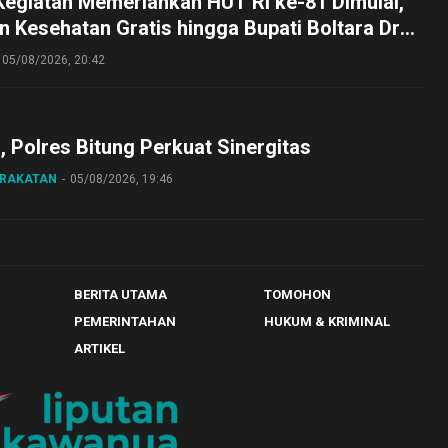
Kegiatan Memeriahkan HUT RI ke-81 Dimulai,
 Kesehatan Gratis hingga Bupati Boltara Dr
asena Ikut Jalan Sehat Bersama Jajaran
05/08/2026, 20:42
o, Polres Bitung Perkuat Sinergitas
ARAKATAN
05/08/2026, 19:46
BERITA UTAMA
TOMOHON
PEMERINTAHAN
HUKUM & KRIMINAL
ARTIKEL