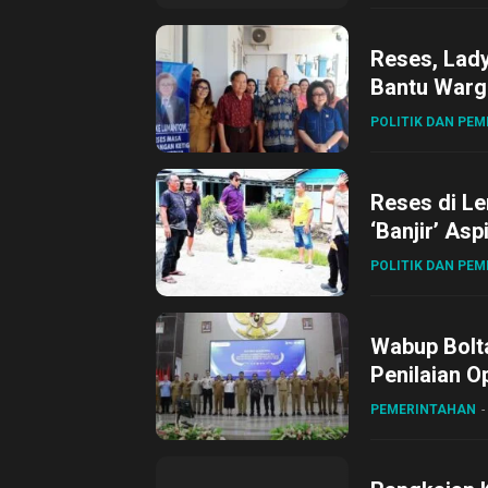
Reses, Lad
Bantu Warg
POLITIK DAN PE
Reses di L
‘Banjir’ Asp
POLITIK DAN PE
Wabup Bolta
Penilaian O
Gubernur Su
PEMERINTAHAN