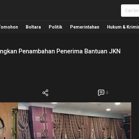
nua, Politik, Pemerintahan, Hukum Kriminal dan Nasio
Tomohon
Boltara
Politik
Pemerintahan
Hukum & Krimi
uangkan Penambahan Penerima Bantuan JKN
0