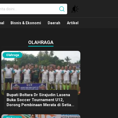
nal
nal
Bisnis & Ekonomi
Daerah
Artikel
OLAHRAGA
Olahraga
Bupati Boltara Dr Sirajudin Lasena
Buka Soccer Tournament U12,
Dorong Pembinaan Merata di Setiap
Kecamatan