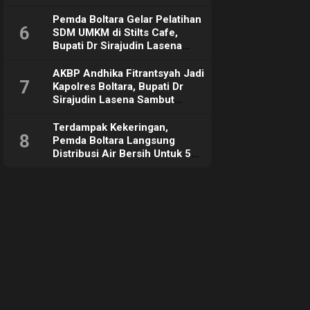
Pemda Boltara Gelar Pelatihan
6
SDM UMKM di Stilts Cafe,
Bupati Dr Sirajudin Lasena
Sebut Tujuannya Untuk
Dorong Ekonomi Daerah
AKBP Andhika Fitrantsyah Jadi
7
Kapolres Boltara, Bupati Dr
Sirajudin Lasena Sambut
Hangat
Terdampak Kekeringan,
8
Pemda Boltara Langsung
Distribusi Air Bersih Untuk 50
KK di Desa Komus 2 Timur