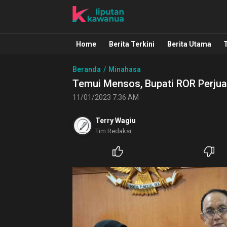
Liputan Kawanua
Berita Manado, Sulawesi Utara, Kawa
Home
Berita Terkini
Berita Utama
Beranda
Minahasa
Temui Mensos, Bupati ROR Perj
11/01/2023 7:36 AM
Terry Wagiu
Tim Redaksi