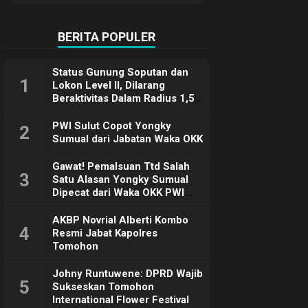
Terimakasih
BERITA POPULER
Status Gunung Soputan dan
1
Lokon Level II, Dilarang
Beraktivitas Dalam Radius 1,5
Km
PWI Sulut Copot Yongky
2
Sumual dari Jabatan Waka OKK
Gawat! Pemalsuan Ttd Salah
3
Satu Alasan Yongky Sumual
Dipecat dari Waka OKK PWI
Sulut
AKBP Novrial Alberti Kombo
4
Resmi Jabat Kapolres
Tomohon
Johny Runtuwene: DPRD Wajib
5
Sukseskan Tomohon
International Flower Festival