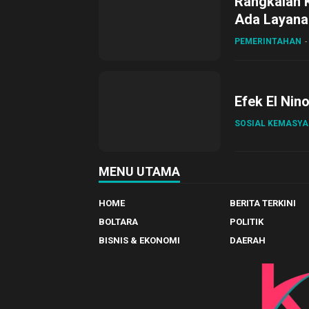
Rangkaian 
Ada Layanan
Sirajudin L
PEMERINTAHAN
Efek El Nin
SOSIAL KEMASY
MENU UTAMA
HOME
BERITA TERKINI
BOLTARA
POLITIK
BISNIS & EKONOMI
DAERAH