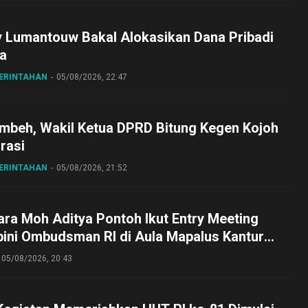
y Lumantouw Bakal Alokasikan Dana Pribadi
a
MERINTAHAN
05/08/2026, 22:47
embeh, Wakil Ketua DPRD Bitung Kegen Kojoh
irasi
MERINTAHAN
05/08/2026, 21:52
ra Moh Aditya Pontoh Ikut Entry Meeting
pini Ombudsman RI di Aula Mapalus Kantur
lut
05/08/2026, 20:43