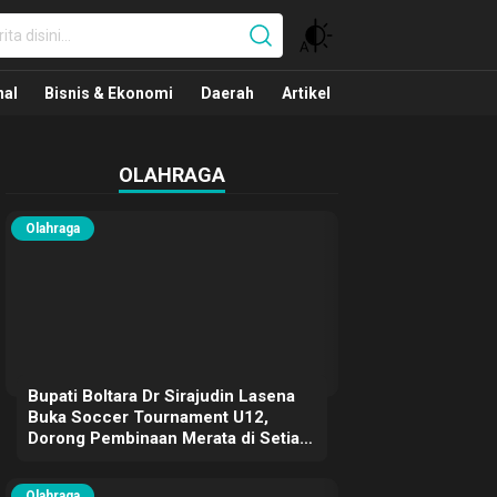
nal
nal
Bisnis & Ekonomi
Daerah
Artikel
OLAHRAGA
Olahraga
Bupati Boltara Dr Sirajudin Lasena
Buka Soccer Tournament U12,
Dorong Pembinaan Merata di Setiap
Kecamatan
Olahraga