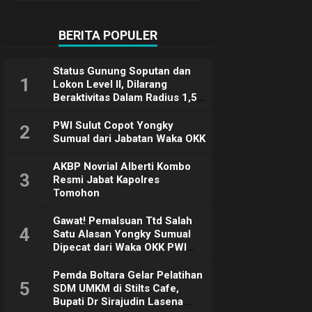
Terimakasih
BERITA POPULER
Status Gunung Soputan dan
1
Lokon Level II, Dilarang
Beraktivitas Dalam Radius 1,5
Km
PWI Sulut Copot Yongky
2
Sumual dari Jabatan Waka OKK
AKBP Novrial Alberti Kombo
3
Resmi Jabat Kapolres
Tomohon
Gawat! Pemalsuan Ttd Salah
4
Satu Alasan Yongky Sumual
Dipecat dari Waka OKK PWI
Sulut
Pemda Boltara Gelar Pelatihan
5
SDM UMKM di Stilts Cafe,
Bupati Dr Sirajudin Lasena