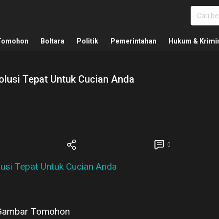
nua, Politik, Pemerintahan, Hukum Kriminal dan Nasio
Tomohon
Boltara
Politik
Pemerintahan
Hukum & Krimi
olusi Tepat Untuk Cucian Anda
0