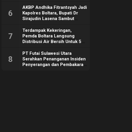
Sebut Tujuannya Untuk
Dorong Ekonomi Daerah
AKBP Andhika Fitrantsyah Jadi
6
Kapolres Boltara, Bupati Dr
Sirajudin Lasena Sambut
Hangat
Terdampak Kekeringan,
7
Pemda Boltara Langsung
Distribusi Air Bersih Untuk 50
KK di Desa Komus 2 Timur
PT Futai Sulawesi Utara
8
Serahkan Penanganan Insiden
Penyerangan dan Pembakaran
ke Polisi