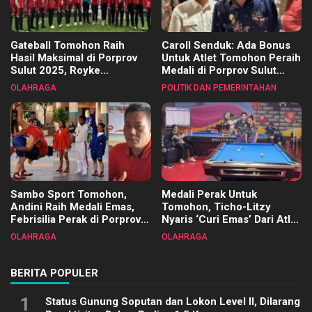
Gateball Tomohon Raih
Caroll Senduk: Ada Bonus
Hasil Maksimal di Porprov
Untuk Atlet Tomohon Peraih
Sulut 2025, Royke
Medali di Porprov Sulut
Tangkawarouw Ucapkan
2025
OLAHRAGA
POLITIK DAN PEMERINTAHAN
Terimakasih
Sambo Sport Tomohon,
Medali Perak Untuk
Andini Raih Medali Emas,
Tomohon, Ticho-Litzy
Febrisilia Perak di Porprov
Nyaris ‘Curi Emas’ Dari Atlet
Sulut 2025
Biliar PON di Porprov Sulut
OLAHRAGA
OLAHRAGA
2025
BERITA POPULER
1
Status Gunung Soputan dan Lokon Level II, Dilarang