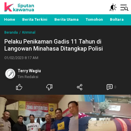
Berita Manado, Sulawesi Utara, Kawanua, Politik,
Liputan Kawanua
Pemerintahan, Hukum Kriminal dan Nasional
Home
Berita Terkini
Berita Utama
Tomohon
Boltara
Beranda
Kriminal
Pelaku Penikaman Gadis 11 Tahun di
Langowan Minahasa Ditangkap Polisi
01/02/2023 8:17 AM
Terry Wagiu
Tim Redaksi
0