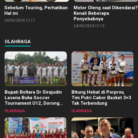
Sebelum Touring, Perhatikan
Motor Oleng saat Dikendarai?
Hal ini
Kenali Beberapa
Penyebabnya
24/06/2024 12:17
24/06/2024 12:13
OLAHRAGA
Bupati Boltara Dr Sirajudin
Bitung Hebat di Porprov,
Lasena Buka Soccer
Tim Putri Cabor Basket 3×3
Tournament U12, Dorong
Tak Terbendung
Pembinaan Merata di Setiap
OLAHRAGA
OLAHRAGA
Kecamatan