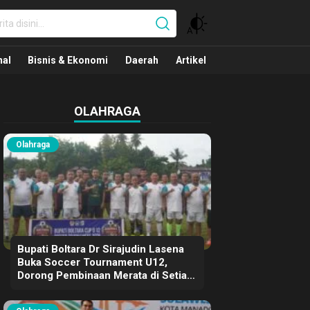
nal
nal
Bisnis & Ekonomi
Daerah
Artikel
OLAHRAGA
Olahraga
Bupati Boltara Dr Sirajudin Lasena
Buka Soccer Tournament U12,
Dorong Pembinaan Merata di Setiap
Kecamatan