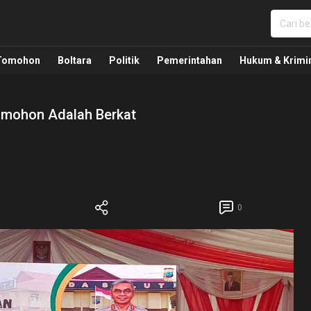
nua, Politik, Pemerintahan, Hukum Kriminal dan Nasio
Tomohon
Boltara
Politik
Pemerintahan
Hukum & Krimi
Tomohon Adalah Berkat
0