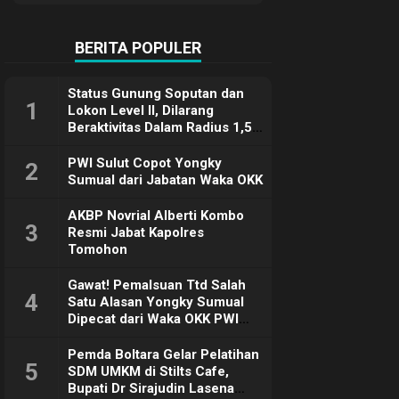
Terimakasih
BERITA POPULER
Status Gunung Soputan dan
1
Lokon Level II, Dilarang
Beraktivitas Dalam Radius 1,5
Km
PWI Sulut Copot Yongky
2
Sumual dari Jabatan Waka OKK
AKBP Novrial Alberti Kombo
3
Resmi Jabat Kapolres
Tomohon
Gawat! Pemalsuan Ttd Salah
4
Satu Alasan Yongky Sumual
Dipecat dari Waka OKK PWI
Sulut
Pemda Boltara Gelar Pelatihan
5
SDM UMKM di Stilts Cafe,
Bupati Dr Sirajudin Lasena