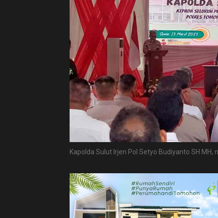
Kapolda Sulut Irjen Pol Setyo Budiyanto SH MH