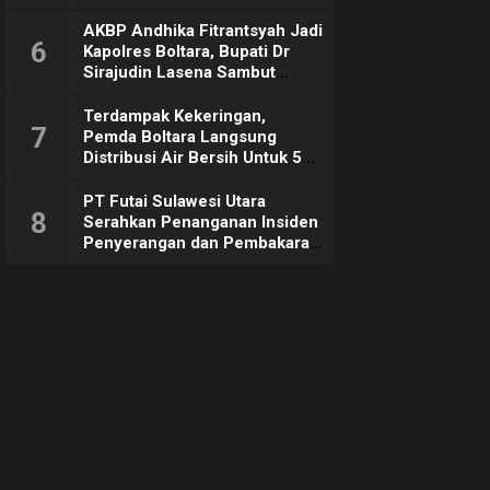
Sebut Tujuannya Untuk
Dorong Ekonomi Daerah
AKBP Andhika Fitrantsyah Jadi
6
Kapolres Boltara, Bupati Dr
Sirajudin Lasena Sambut
Hangat
Terdampak Kekeringan,
7
Pemda Boltara Langsung
Distribusi Air Bersih Untuk 50
KK di Desa Komus 2 Timur
PT Futai Sulawesi Utara
8
Serahkan Penanganan Insiden
Penyerangan dan Pembakaran
ke Polisi