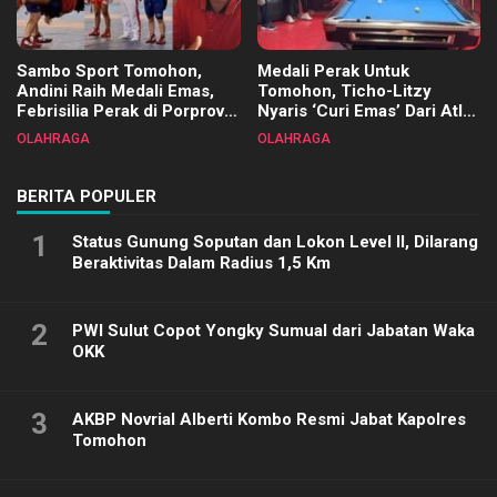
Sambo Sport Tomohon,
Medali Perak Untuk
Andini Raih Medali Emas,
Tomohon, Ticho-Litzy
Febrisilia Perak di Porprov
Nyaris ‘Curi Emas’ Dari Atlet
Sulut 2025
Biliar PON di Porprov Sulut
OLAHRAGA
OLAHRAGA
2025
BERITA POPULER
1
Status Gunung Soputan dan Lokon Level II, Dilarang
Beraktivitas Dalam Radius 1,5 Km
2
PWI Sulut Copot Yongky Sumual dari Jabatan Waka
OKK
3
AKBP Novrial Alberti Kombo Resmi Jabat Kapolres
Tomohon