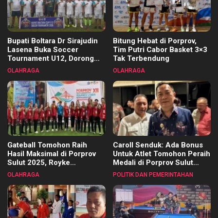
Bupati Boltara Dr Sirajudin
Bitung Hebat di Porprov,
Lasena Buka Soccer
Tim Putri Cabor Basket 3×3
Tournament U12, Dorong
Tak Terbendung
Pembinaan Merata di Setiap
OLAHRAGA
OLAHRAGA
Kecamatan
Gateball Tomohon Raih
Caroll Senduk: Ada Bonus
Hasil Maksimal di Porprov
Untuk Atlet Tomohon Peraih
Sulut 2025, Royke
Medali di Porprov Sulut
Tangkawarouw Ucapkan
2025
OLAHRAGA
POLITIK DAN PEMERINTAHAN
Terimakasih