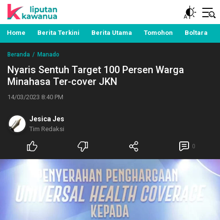
Berita Manado, Sulawesi Utara, Kawanua, Politik,
Liputan Kawanua
Pemerintahan, Hukum Kriminal dan Nasional
Home
Berita Terkini
Berita Utama
Tomohon
Boltara
Beranda
Manado
Nyaris Sentuh Target 100 Persen Warga
Minahasa Ter-cover JKN
14/03/2023 8:40 PM
Jesica Jes
Tim Redaksi
0