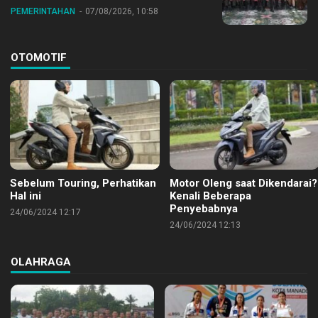
Nasional ke XII di Buperta Cibubur
PEMERINTAHAN
07/08/2026, 10:58
OTOMOTIF
Sebelum Touring, Perhatikan
Motor Oleng saat Dikendarai?
Hal ini
Kenali Beberapa
Penyebabnya
24/06/2024 12:17
24/06/2024 12:13
OLAHRAGA