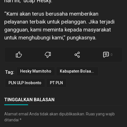
hari ini,” ucap Hesky.
“Kami akan terus berusaha memberikan
pelayanan terbaik untuk pelanggan. Jika terjadi
gangguan, kami meminta kepada masyarakat
untuk menghubungi kami,” pungkasnya.
0
Hesky Mamitoho
Kabupaten Bolaangmongondow
Tag:
PLN ULP Inobonto
PT PLN
TINGGALKAN BALASAN
Alamat email Anda tidak akan dipublikasikan.
Ruas yang wajib
ditandai
*