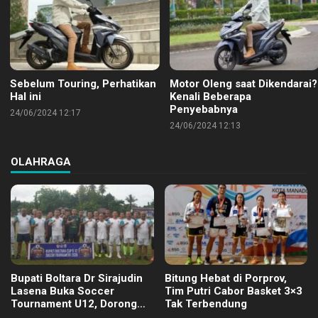
Sebelum Touring, Perhatikan
Motor Oleng saat Dikendarai?
Hal ini
Kenali Beberapa
Penyebabnya
24/06/2024 12:17
24/06/2024 12:13
OLAHRAGA
Bupati Boltara Dr Sirajudin
Bitung Hebat di Porprov,
Lasena Buka Soccer
Tim Putri Cabor Basket 3×3
Tournament U12, Dorong
Tak Terbendung
Pembinaan Merata di Setiap