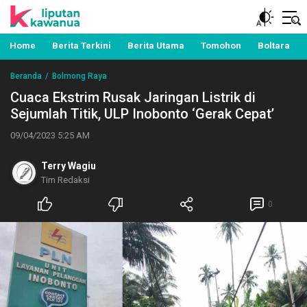
Berita Manado, Sulawesi Utara, Kawanua, Politik,
Liputan Kawanua
Pemerintahan, Hukum Kriminal dan Nasional
Home
Berita Terkini
Berita Utama
Tomohon
Boltara
Beranda
Bolmong Raya
Cuaca Ekstrim Rusak Jaringan Listrik di
Sejumlah Titik, ULP Inobonto ‘Gerak Cepat’
09/04/2023 5:25 AM
Terry Wagiu
Tim Redaksi
0