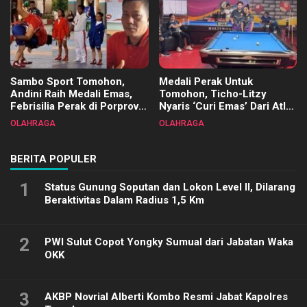
Sambo Sport Tomohon,
Medali Perak Untuk
Andini Raih Medali Emas,
Tomohon, Ticho-Litzy
Febrisilia Perak di Porprov
Nyaris ‘Curi Emas’ Dari Atlet
Sulut 2025
Biliar PON di Porprov Sulut
OLAHRAGA
OLAHRAGA
2025
BERITA POPULER
1
Status Gunung Soputan dan Lokon Level II, Dilarang
Beraktivitas Dalam Radius 1,5 Km
2
PWI Sulut Copot Yongky Sumual dari Jabatan Waka
OKK
3
AKBP Novrial Alberti Kombo Resmi Jabat Kapolres