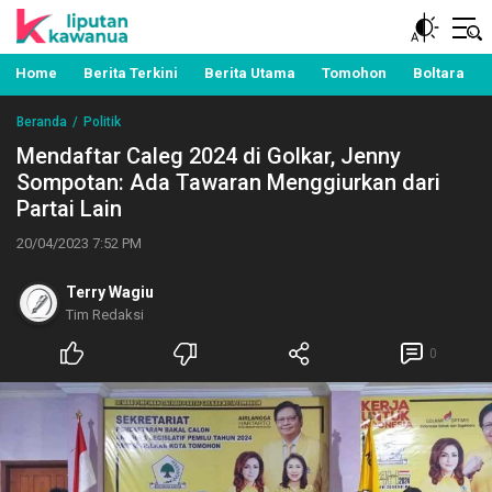
Berita Manado, Sulawesi Utara, Kawanua, Politik,
Liputan Kawanua
Pemerintahan, Hukum Kriminal dan Nasional
Home
Berita Terkini
Berita Utama
Tomohon
Boltara
Beranda
Politik
Mendaftar Caleg 2024 di Golkar, Jenny
Sompotan: Ada Tawaran Menggiurkan dari
Partai Lain
20/04/2023 7:52 PM
Terry Wagiu
Tim Redaksi
0