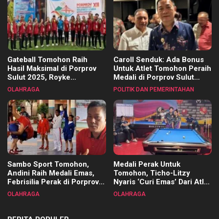
Gateball Tomohon Raih
Caroll Senduk: Ada Bonus
Hasil Maksimal di Porprov
Untuk Atlet Tomohon Peraih
Sulut 2025, Royke
Medali di Porprov Sulut
Tangkawarouw Ucapkan
2025
OLAHRAGA
POLITIK DAN PEMERINTAHAN
Terimakasih
Sambo Sport Tomohon,
Medali Perak Untuk
Andini Raih Medali Emas,
Tomohon, Ticho-Litzy
Febrisilia Perak di Porprov
Nyaris ‘Curi Emas’ Dari Atlet
Sulut 2025
Biliar PON di Porprov Sulut
OLAHRAGA
OLAHRAGA
2025