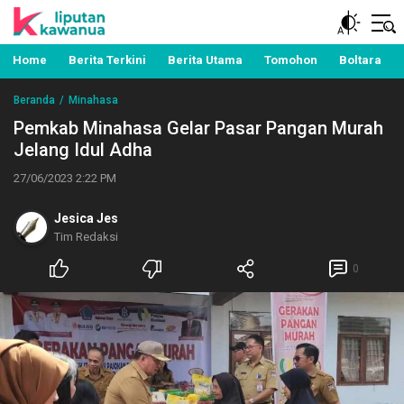
Berita Manado, Sulawesi Utara, Kawanua, Politik,
Liputan Kawanua
Pemerintahan, Hukum Kriminal dan Nasional
Home
Berita Terkini
Berita Utama
Tomohon
Boltara
Beranda
Minahasa
Pemkab Minahasa Gelar Pasar Pangan Murah
Jelang Idul Adha
27/06/2023 2:22 PM
Jesica Jes
Tim Redaksi
0