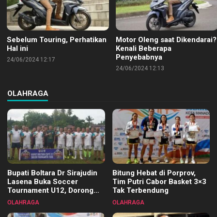
Sebelum Touring, Perhatikan
Motor Oleng saat Dikendarai?
Hal ini
Kenali Beberapa
Penyebabnya
24/06/2024 12:17
24/06/2024 12:13
OLAHRAGA
Bupati Boltara Dr Sirajudin
Bitung Hebat di Porprov,
Lasena Buka Soccer
Tim Putri Cabor Basket 3×3
Tournament U12, Dorong
Tak Terbendung
Pembinaan Merata di Setiap
OLAHRAGA
OLAHRAGA
Kecamatan