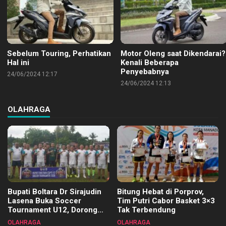
Sebelum Touring, Perhatikan
Motor Oleng saat Dikendarai?
Hal ini
Kenali Beberapa
Penyebabnya
24/06/2024 12:17
24/06/2024 12:13
OLAHRAGA
Bupati Boltara Dr Sirajudin
Bitung Hebat di Porprov,
Lasena Buka Soccer
Tim Putri Cabor Basket 3×3
Tournament U12, Dorong
Tak Terbendung
Pembinaan Merata di Setiap
OLAHRAGA
OLAHRAGA