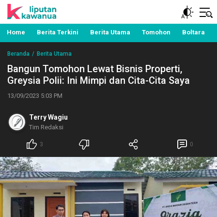
Berita Manado, Sulawesi Utara, Kawanua, Politik,
Liputan Kawanua
Pemerintahan, Hukum Kriminal dan Nasional
Home
Berita Terkini
Berita Utama
Tomohon
Boltara
Beranda
Berita Utama
Bangun Tomohon Lewat Bisnis Properti,
Greysia Polii: Ini Mimpi dan Cita-Cita Saya
13/09/2023 5:03 PM
Terry Wagiu
Tim Redaksi
3
0