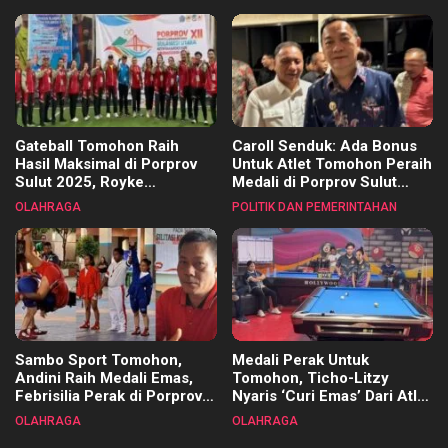
Kecamatan
Gateball Tomohon Raih
Caroll Senduk: Ada Bonus
Hasil Maksimal di Porprov
Untuk Atlet Tomohon Peraih
Sulut 2025, Royke
Medali di Porprov Sulut
Tangkawarouw Ucapkan
2025
OLAHRAGA
POLITIK DAN PEMERINTAHAN
Terimakasih
Sambo Sport Tomohon,
Medali Perak Untuk
Andini Raih Medali Emas,
Tomohon, Ticho-Litzy
Febrisilia Perak di Porprov
Nyaris ‘Curi Emas’ Dari Atlet
Sulut 2025
Biliar PON di Porprov Sulut
OLAHRAGA
OLAHRAGA
2025