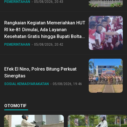
Gubernur Sulut
PEMERINTAHAN
05/08/2026, 20:43
Rangkaian Kegiatan Memeriahkan HUT
RI ke-81 Dimulai, Ada Layanan
Kesehatan Gratis hingga Bupati Boltara
Dr Sirajudin Lasena Ikut Jalan Sehat
PEMERINTAHAN
05/08/2026, 20:42
Bersama Jajaran
Efek El Nino, Polres Bitung Perkuat
Sinergitas
SOSIAL KEMASYARAKATAN
05/08/2026, 19:46
OTOMOTIF