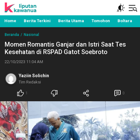
Berita Manado, Sulawesi Utara, Kawanua, Politik,
Liputan Kawanua
Pemerintahan, Hukum Kriminal dan Nasional
Home
Berita Terkini
Berita Utama
Tomohon
Boltara
Beranda
Nasional
Momen Romantis Ganjar dan Istri Saat Tes
Kesehatan di RSPAD Gatot Soebroto
22/10/2023 11:04 AM
Yaziin Solichin
Tim Redaksi
1
0