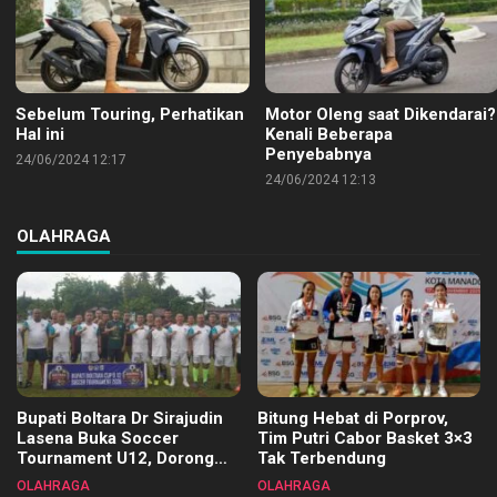
Sebelum Touring, Perhatikan
Motor Oleng saat Dikendarai?
Hal ini
Kenali Beberapa
Penyebabnya
24/06/2024 12:17
24/06/2024 12:13
OLAHRAGA
Bupati Boltara Dr Sirajudin
Bitung Hebat di Porprov,
Lasena Buka Soccer
Tim Putri Cabor Basket 3×3
Tournament U12, Dorong
Tak Terbendung
Pembinaan Merata di Setiap
OLAHRAGA
OLAHRAGA