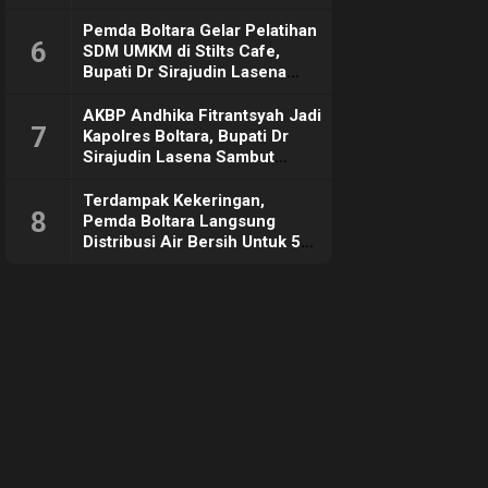
Pemda Boltara Gelar Pelatihan
6
SDM UMKM di Stilts Cafe,
Bupati Dr Sirajudin Lasena
Sebut Tujuannya Untuk
Dorong Ekonomi Daerah
AKBP Andhika Fitrantsyah Jadi
7
Kapolres Boltara, Bupati Dr
Sirajudin Lasena Sambut
Hangat
Terdampak Kekeringan,
8
Pemda Boltara Langsung
Distribusi Air Bersih Untuk 50
KK di Desa Komus 2 Timur