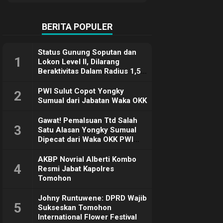
Terimakasih
BERITA POPULER
Status Gunung Soputan dan
1
Lokon Level II, Dilarang
Beraktivitas Dalam Radius 1,5
Km
PWI Sulut Copot Yongky
2
Sumual dari Jabatan Waka OKK
Gawat! Pemalsuan Ttd Salah
3
Satu Alasan Yongky Sumual
Dipecat dari Waka OKK PWI
Sulut
AKBP Novrial Alberti Kombo
4
Resmi Jabat Kapolres
Tomohon
Johny Runtuwene: DPRD Wajib
5
Sukseskan Tomohon
International Flower Festival