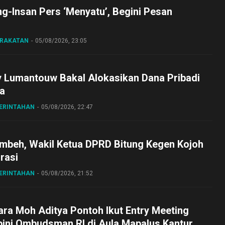
ng-Insan Pers ‘Menyatu’, Begini Pesan
ARAKATAN
05/08/2026, 23:05
y Lumantouw Bakal Alokasikan Dana Pribadi
a
MERINTAHAN
05/08/2026, 22:47
embeh, Wakil Ketua DPRD Bitung Kegen Kojoh
irasi
MERINTAHAN
05/08/2026, 21:52
ra Moh Aditya Pontoh Ikut Entry Meeting
pini Ombudsman RI di Aula Mapalus Kantur