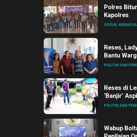
Polres Bitu
Kapolres
SOSIAL KEMASY
Reses, Lad
Bantu Warg
POLITIK DAN PE
Reses di L
‘Banjir’ Asp
POLITIK DAN PE
Wabup Bolta
Penilaian O