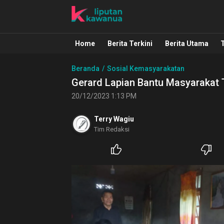
Liputan Kawanua
Berita Manado, Sulawesi Utara, Kawa
Home
Berita Terkini
Berita Utama
Beranda
Sosial Kemasyarakatan
Gerard Lapian Bantu Masyarakat
20/12/2023 1:13 PM
Terry Wagiu
Tim Redaksi