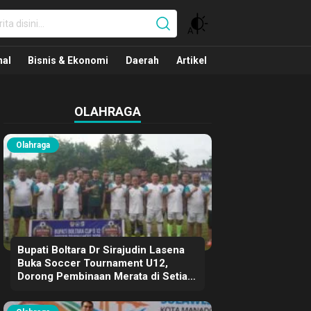
nal
nal
Bisnis & Ekonomi
Daerah
Artikel
OLAHRAGA
Olahraga
Bupati Boltara Dr Sirajudin Lasena
Buka Soccer Tournament U12,
Dorong Pembinaan Merata di Setiap
Kecamatan