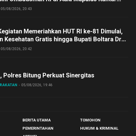
lut
05/08/2026, 20:43
Kegiatan Memeriahkan HUT RI ke-81 Dimulai,
 Kesehatan Gratis hingga Bupati Boltara Dr
asena Ikut Jalan Sehat Bersama Jajaran
05/08/2026, 20:42
o, Polres Bitung Perkuat Sinergitas
ARAKATAN
05/08/2026, 19:46
BERITA UTAMA
TOMOHON
PEMERINTAHAN
HUKUM & KRIMINAL