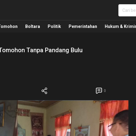
nua, Politik, Pemerintahan, Hukum Kriminal dan Nasio
Tomohon
Boltara
Politik
Pemerintahan
Hukum & Krimi
 Tomohon Tanpa Pandang Bulu
0