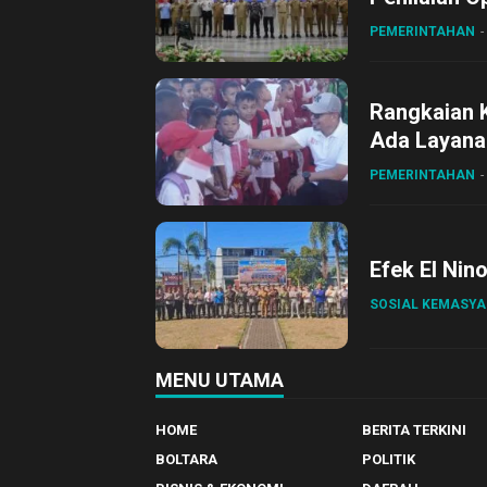
Gubernur Su
PEMERINTAHAN
Rangkaian 
Ada Layanan
Sirajudin L
PEMERINTAHAN
Efek El Nin
SOSIAL KEMASY
MENU UTAMA
HOME
BERITA TERKINI
BOLTARA
POLITIK