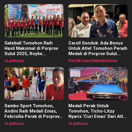
Kecamatan
Gateball Tomohon Raih
Caroll Senduk: Ada Bonus
Hasil Maksimal di Porprov
Untuk Atlet Tomohon Peraih
Sulut 2025, Royke
Medali di Porprov Sulut
Tangkawarouw Ucapkan
2025
OLAHRAGA
POLITIK DAN PEMERINTAHAN
Terimakasih
Sambo Sport Tomohon,
Medali Perak Untuk
Andini Raih Medali Emas,
Tomohon, Ticho-Litzy
Febrisilia Perak di Porprov
Nyaris ‘Curi Emas’ Dari Atlet
Sulut 2025
Biliar PON di Porprov Sulut
OLAHRAGA
OLAHRAGA
2025