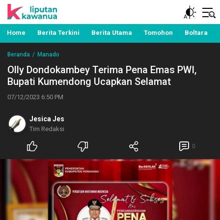
Berita Manado, Sulawesi Utara, Kawanua, Politik,
Liputan Kawanua
Pemerintahan, Hukum Kriminal dan Nasional
Home
Berita Terkini
Berita Utama
Tomohon
Boltara
Beranda
Manado
Olly Dondokambey Terima Pena Emas PWI,
Bupati Kumendong Ucapkan Selamat
07/12/2023 6:50 PM
Jesica Jes
Tim Redaksi
0