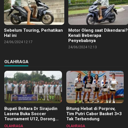
Sebelum Touring, Perhatikan
Motor Oleng saat Dikendarai?
Hal ini
Kenali Beberapa
Penyebabnya
24/06/2024 12:17
24/06/2024 12:13
OLAHRAGA
Bupati Boltara Dr Sirajudin
Bitung Hebat di Porprov,
Lasena Buka Soccer
Tim Putri Cabor Basket 3×3
Tournament U12, Dorong
Tak Terbendung
Pembinaan Merata di Setiap
OLAHRAGA
OLAHRAGA