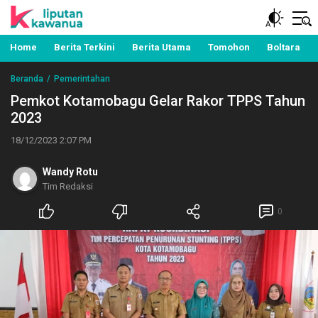
Berita Manado, Sulawesi Utara, Kawanua, Politik,
Liputan Kawanua
Pemerintahan, Hukum Kriminal dan Nasional
Home
Berita Terkini
Berita Utama
Tomohon
Boltara
Beranda
Pemerintahan
Pemkot Kotamobagu Gelar Rakor TPPS Tahun
2023
18/12/2023 2:07 PM
Wandy Rotu
Tim Redaksi
0