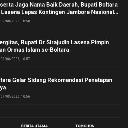
serta Jaga Nama Baik Daerah, Bupati Boltara
n Lasena Lepas Kontingen Jambore Nasional
perta Cibubur
07/08/2026, 10:58
ergitas, Bupati Dr Sirajudin Lasena Pimpin
an Ormas Islam se-Boltara
07/08/2026, 10:57
tara Gelar Sidang Rekomendasi Penetapan
ya
07/08/2026, 10:56
BERITA UTAMA
TOMOHON