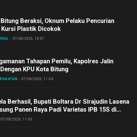
 Bitung Beraksi, Oknum Pelaku Pencurian
Kursi Plastik Dicokok
INAL
07/08/2026, 18:57
gamanan Tahapan Pemilu, Kapolres Jalin
 Dengan KPU Kota Bitung
ARAKATAN
07/08/2026, 11:04
a Berhasil, Bupati Boltara Dr Sirajudin Lasena
sung Panen Raya Padi Varietas IPB 15S di
g
07/08/2026, 11:00