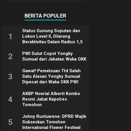
Terimakasih
BERITA POPULER
Status Gunung Soputan dan
1
Lokon Level II, Dilarang
Beraktivitas Dalam Radius 1,5
Km
PWI Sulut Copot Yongky
2
Sumual dari Jabatan Waka OKK
Gawat! Pemalsuan Ttd Salah
3
Satu Alasan Yongky Sumual
Dipecat dari Waka OKK PWI
Sulut
AKBP Novrial Alberti Kombo
4
Resmi Jabat Kapolres
Tomohon
Johny Runtuwene: DPRD Wajib
5
Sukseskan Tomohon
International Flower Festival