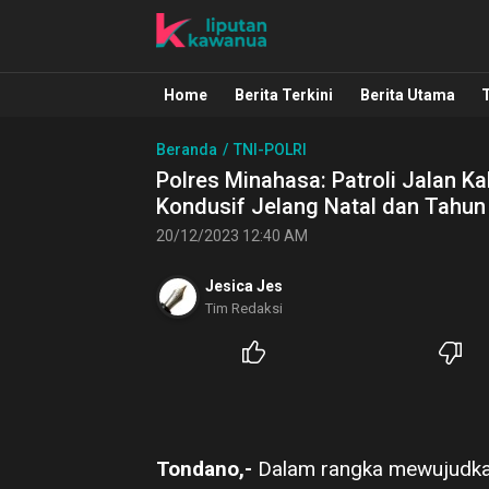
Liputan Kawanua
Berita Manado, Sulawesi Utara, Kawa
Home
Berita Terkini
Berita Utama
Beranda
TNI-POLRI
Polres Minahasa: Patroli Jalan K
Kondusif Jelang Natal dan Tahun
20/12/2023 12:40 AM
Jesica Jes
Tim Redaksi
Tondano,-
Dalam rangka mewujudkan