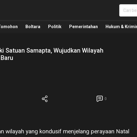
nua, Politik, Pemerintahan, Hukum Kriminal dan Nasio
Tomohon
Boltara
Politik
Pemerintahan
Hukum & Krimi
aki Satuan Samapta, Wujudkan Wilayah
 Baru
0
 wilayah yang kondusif menjelang perayaan Natal