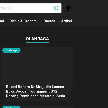
nal
nal
Bisnis & Ekonomi
Daerah
Artikel
OLAHRAGA
Olahraga
Bupati Boltara Dr Sirajudin Lasena
Buka Soccer Tournament U12,
Dorong Pembinaan Merata di Setiap
Kecamatan