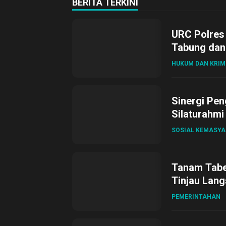
BERITA TERKINI
URC Polres
Tabung dan 
HUKUM DAN KRIM
Sinergi Pen
Silaturahmi
SOSIAL KEMASY
Tanam Tabel
Tinjau Lang
Desa Gihan
PEMERINTAHAN