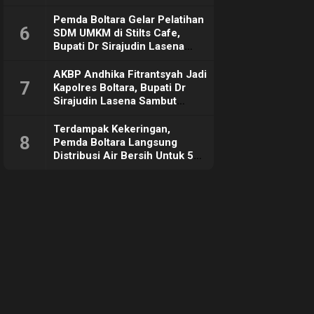
Pemda Boltara Gelar Pelatihan
6
SDM UMKM di Stilts Cafe,
Bupati Dr Sirajudin Lasena
Sebut Tujuannya Untuk
Dorong Ekonomi Daerah
AKBP Andhika Fitrantsyah Jadi
7
Kapolres Boltara, Bupati Dr
Sirajudin Lasena Sambut
Hangat
Terdampak Kekeringan,
8
Pemda Boltara Langsung
Distribusi Air Bersih Untuk 50
KK di Desa Komus 2 Timur