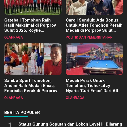
Gateball Tomohon Raih
Caroll Senduk: Ada Bonus
Hasil Maksimal di Porprov
Untuk Atlet Tomohon Peraih
Sulut 2025, Royke
Medali di Porprov Sulut
Tangkawarouw Ucapkan
2025
OLAHRAGA
POLITIK DAN PEMERINTAHAN
Terimakasih
Sambo Sport Tomohon,
Medali Perak Untuk
Andini Raih Medali Emas,
Tomohon, Ticho-Litzy
Febrisilia Perak di Porprov
Nyaris ‘Curi Emas’ Dari Atlet
Sulut 2025
Biliar PON di Porprov Sulut
OLAHRAGA
OLAHRAGA
2025
BERITA POPULER
1
Status Gunung Soputan dan Lokon Level II, Dilarang