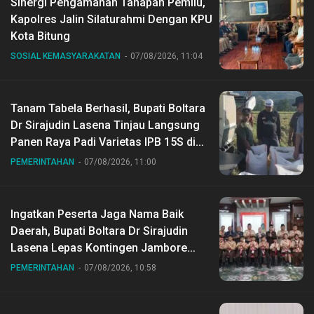
Sinergi Pengamanan Tahapan Pemilu,
Kapolres Jalin Silaturahmi Dengan KPU
Kota Bitung
SOSIAL KEMASYARAKATAN
07/08/2026, 11:04
Tanam Tabela Berhasil, Bupati Boltara
Dr Sirajudin Lasena Tinjau Langsung
Panen Raya Padi Varietas IPB 15S di
Desa Gihang
PEMERINTAHAN
07/08/2026, 11:00
Ingatkan Peserta Jaga Nama Baik
Daerah, Bupati Boltara Dr Sirajudin
Lasena Lepas Kontingen Jambore
Nasional ke XII di Buperta Cibubur
PEMERINTAHAN
07/08/2026, 10:58