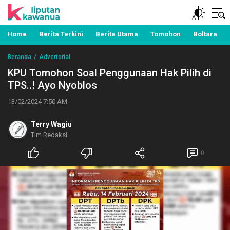
Berita Manado, Sulawesi Utara, Kawanua, Politik,
Liputan Kawanua
Pemerintahan, Hukum Kriminal dan Nasional
Home
Berita Terkini
Berita Utama
Tomohon
Boltara
Beranda
Advertorial
KPU Tomohon Soal Penggunaan Hak Pilih di
TPS..! Ayo Nyoblos
13/02/2024 7:50 AM
Terry Wagiu
Tim Redaksi
0