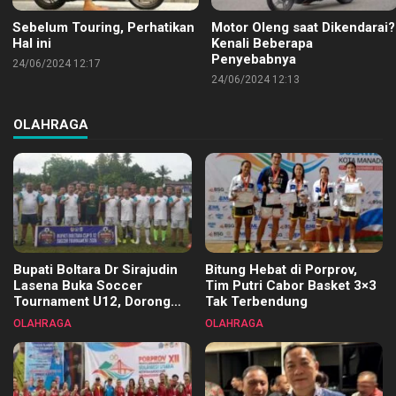
Sebelum Touring, Perhatikan
Motor Oleng saat Dikendarai?
Hal ini
Kenali Beberapa
Penyebabnya
24/06/2024 12:17
24/06/2024 12:13
OLAHRAGA
Bupati Boltara Dr Sirajudin
Bitung Hebat di Porprov,
Lasena Buka Soccer
Tim Putri Cabor Basket 3×3
Tournament U12, Dorong
Tak Terbendung
Pembinaan Merata di Setiap
OLAHRAGA
OLAHRAGA
Kecamatan