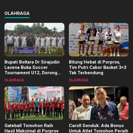
OLAHRAGA
Bupati Boltara Dr Sirajudin
Bitung Hebat di Porprov,
Lasena Buka Soccer
Tim Putri Cabor Basket 3×3
Tournament U12, Dorong
Tak Terbendung
Pembinaan Merata di Setiap
OLAHRAGA
OLAHRAGA
Kecamatan
Gateball Tomohon Raih
Caroll Senduk: Ada Bonus
Hasil Maksimal di Porprov
Untuk Atlet Tomohon Peraih