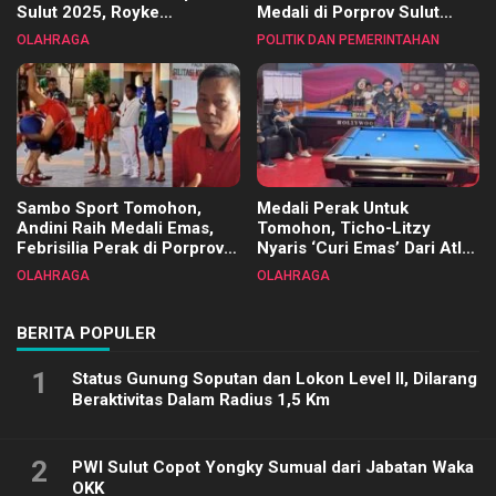
Sulut 2025, Royke
Medali di Porprov Sulut
Tangkawarouw Ucapkan
2025
OLAHRAGA
POLITIK DAN PEMERINTAHAN
Terimakasih
Sambo Sport Tomohon,
Medali Perak Untuk
Andini Raih Medali Emas,
Tomohon, Ticho-Litzy
Febrisilia Perak di Porprov
Nyaris ‘Curi Emas’ Dari Atlet
Sulut 2025
Biliar PON di Porprov Sulut
OLAHRAGA
OLAHRAGA
2025
BERITA POPULER
1
Status Gunung Soputan dan Lokon Level II, Dilarang
Beraktivitas Dalam Radius 1,5 Km
2
PWI Sulut Copot Yongky Sumual dari Jabatan Waka
OKK