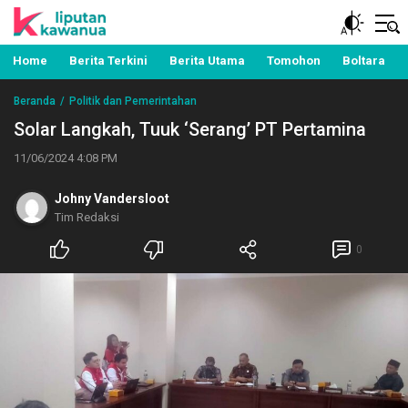
Berita Manado, Sulawesi Utara, Kawanua, Politik,
Liputan Kawanua
Pemerintahan, Hukum Kriminal dan Nasional
Home
Berita Terkini
Berita Utama
Tomohon
Boltara
Beranda
Politik dan Pemerintahan
Solar Langkah, Tuuk ‘Serang’ PT Pertamina
11/06/2024 4:08 PM
Johny Vandersloot
Tim Redaksi
0