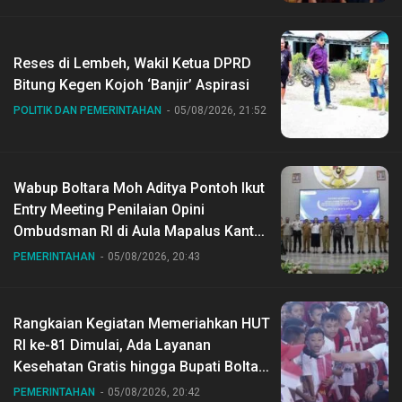
Reses di Lembeh, Wakil Ketua DPRD
Bitung Kegen Kojoh ‘Banjir’ Aspirasi
POLITIK DAN PEMERINTAHAN
05/08/2026, 21:52
Wabup Boltara Moh Aditya Pontoh Ikut
Entry Meeting Penilaian Opini
Ombudsman RI di Aula Mapalus Kantur
Gubernur Sulut
PEMERINTAHAN
05/08/2026, 20:43
Rangkaian Kegiatan Memeriahkan HUT
RI ke-81 Dimulai, Ada Layanan
Kesehatan Gratis hingga Bupati Boltara
Dr Sirajudin Lasena Ikut Jalan Sehat
PEMERINTAHAN
05/08/2026, 20:42