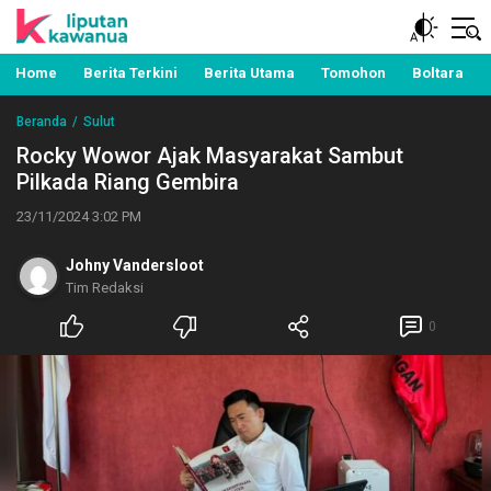
Berita Manado, Sulawesi Utara, Kawanua, Politik,
Liputan Kawanua
Pemerintahan, Hukum Kriminal dan Nasional
Home
Berita Terkini
Berita Utama
Tomohon
Boltara
Beranda
Sulut
Rocky Wowor Ajak Masyarakat Sambut
Pilkada Riang Gembira
23/11/2024 3:02 PM
Johny Vandersloot
Tim Redaksi
0