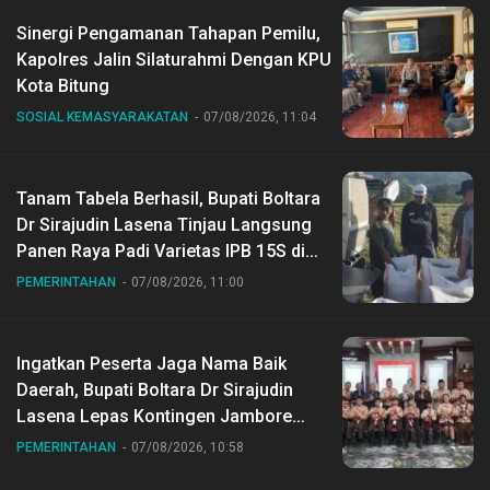
Sinergi Pengamanan Tahapan Pemilu,
Kapolres Jalin Silaturahmi Dengan KPU
Kota Bitung
SOSIAL KEMASYARAKATAN
07/08/2026, 11:04
Tanam Tabela Berhasil, Bupati Boltara
Dr Sirajudin Lasena Tinjau Langsung
Panen Raya Padi Varietas IPB 15S di
Desa Gihang
PEMERINTAHAN
07/08/2026, 11:00
Ingatkan Peserta Jaga Nama Baik
Daerah, Bupati Boltara Dr Sirajudin
Lasena Lepas Kontingen Jambore
Nasional ke XII di Buperta Cibubur
PEMERINTAHAN
07/08/2026, 10:58