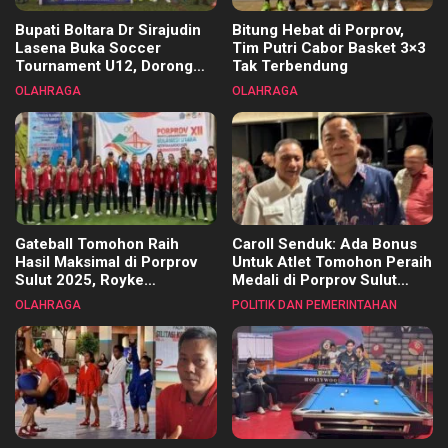
Bupati Boltara Dr Sirajudin
Bitung Hebat di Porprov,
Lasena Buka Soccer
Tim Putri Cabor Basket 3×3
Tournament U12, Dorong
Tak Terbendung
Pembinaan Merata di Setiap
OLAHRAGA
OLAHRAGA
Kecamatan
Gateball Tomohon Raih
Caroll Senduk: Ada Bonus
Hasil Maksimal di Porprov
Untuk Atlet Tomohon Peraih
Sulut 2025, Royke
Medali di Porprov Sulut
Tangkawarouw Ucapkan
2025
OLAHRAGA
POLITIK DAN PEMERINTAHAN
Terimakasih