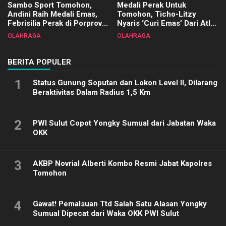
Sambo Sport Tomohon,
Medali Perak Untuk
Andini Raih Medali Emas,
Tomohon, Ticho-Litzy
Febrisilia Perak di Porprov
Nyaris ‘Curi Emas’ Dari Atlet
Sulut 2025
Biliar PON di Porprov Sulut
OLAHRAGA
OLAHRAGA
2025
BERITA POPULER
1
Status Gunung Soputan dan Lokon Level II, Dilarang
Beraktivitas Dalam Radius 1,5 Km
2
PWI Sulut Copot Yongky Sumual dari Jabatan Waka
OKK
3
AKBP Novrial Alberti Kombo Resmi Jabat Kapolres
Tomohon
4
Gawat! Pemalsuan Ttd Salah Satu Alasan Yongky
Sumual Dipecat dari Waka OKK PWI Sulut