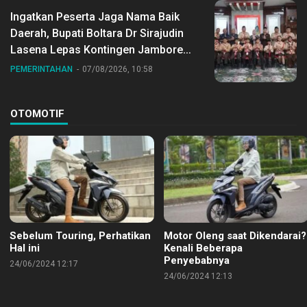
Ingatkan Peserta Jaga Nama Baik
Daerah, Bupati Boltara Dr Sirajudin
Lasena Lepas Kontingen Jambore
Nasional ke XII di Buperta Cibubur
PEMERINTAHAN
07/08/2026, 10:58
OTOMOTIF
Sebelum Touring, Perhatikan
Motor Oleng saat Dikendarai?
Hal ini
Kenali Beberapa
Penyebabnya
24/06/2024 12:17
24/06/2024 12:13