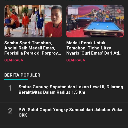
Terimakasih
Sambo Sport Tomohon,
Medali Perak Untuk
Andini Raih Medali Emas,
Tomohon, Ticho-Litzy
Febrisilia Perak di Porprov
Nyaris ‘Curi Emas’ Dari Atlet
Sulut 2025
Biliar PON di Porprov Sulut
OLAHRAGA
OLAHRAGA
2025
BERITA POPULER
1
Status Gunung Soputan dan Lokon Level II, Dilarang
Beraktivitas Dalam Radius 1,5 Km
2
PWI Sulut Copot Yongky Sumual dari Jabatan Waka
OKK