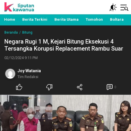
Berita Manado, Sulawesi Utara, Kawanua, Politik,
Liputan Kawanua
Pemerintahan, Hukum Kriminal dan Nasional
Home
Berita Terkini
Berita Utama
Tomohon
Boltara
Beranda
Bitung
Negara Rugi 1 M, Kejari Bitung Eksekusi 4
Tersangka Korupsi Replacement Rambu Suar
02/12/2024 9:11 PM
Joy Watania
Tim Redaksi
0