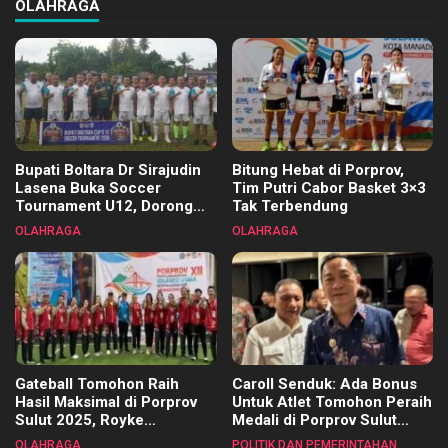
OLAHRAGA
Bupati Boltara Dr Sirajudin
Bitung Hebat di Porprov,
Lasena Buka Soccer
Tim Putri Cabor Basket 3×3
Tournament U12, Dorong
Tak Terbendung
Pembinaan Merata di Setiap
OLAHRAGA
OLAHRAGA
Kecamatan
Gateball Tomohon Raih
Caroll Senduk: Ada Bonus
Hasil Maksimal di Porprov
Untuk Atlet Tomohon Peraih
Sulut 2025, Royke
Medali di Porprov Sulut
Tangkawarouw Ucapkan
2025
OLAHRAGA
POLITIK DAN PEMERINTAHAN