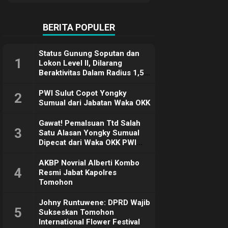
Terimakasih
BERITA POPULER
Status Gunung Soputan dan
1
Lokon Level II, Dilarang
Beraktivitas Dalam Radius 1,5
Km
PWI Sulut Copot Yongky
2
Sumual dari Jabatan Waka OKK
Gawat! Pemalsuan Ttd Salah
3
Satu Alasan Yongky Sumual
Dipecat dari Waka OKK PWI
Sulut
AKBP Novrial Alberti Kombo
4
Resmi Jabat Kapolres
Tomohon
Johny Runtuwene: DPRD Wajib
5
Sukseskan Tomohon
International Flower Festival