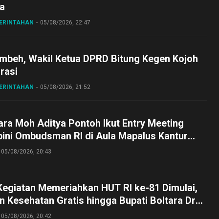
a
MERINTAHAN
05/08/2026, 22:47
embeh, Wakil Ketua DPRD Bitung Kegen Kojoh
irasi
MERINTAHAN
05/08/2026, 21:52
ra Moh Aditya Pontoh Ikut Entry Meeting
pini Ombudsman RI di Aula Mapalus Kantur
lut
05/08/2026, 20:43
Kegiatan Memeriahkan HUT RI ke-81 Dimulai,
 Kesehatan Gratis hingga Bupati Boltara Dr
asena Ikut Jalan Sehat Bersama Jajaran
05/08/2026, 20:42