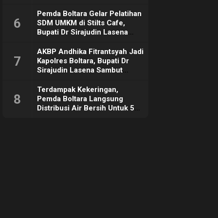
Pemda Boltara Gelar Pelatihan
6
SDM UMKM di Stilts Cafe,
Bupati Dr Sirajudin Lasena
Sebut Tujuannya Untuk
Dorong Ekonomi Daerah
AKBP Andhika Fitrantsyah Jadi
7
Kapolres Boltara, Bupati Dr
Sirajudin Lasena Sambut
Hangat
Terdampak Kekeringan,
8
Pemda Boltara Langsung
Distribusi Air Bersih Untuk 50
KK di Desa Komus 2 Timur