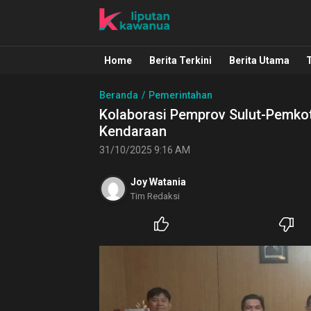
Liputan Kawanua
Berita Manado, Sulawesi Utara, Kawa
Home
Berita Terkini
Berita Utama
Beranda
Pemerintahan
Kolaborasi Pemprov Sulut-Pemkot
Kendaraan
31/10/2025 9:16 AM
Joy Watania
Tim Redaksi