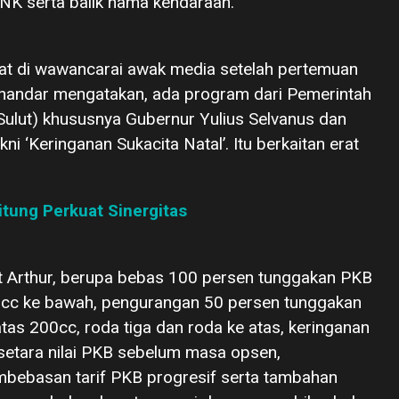
TNK serta balik nama kendaraan.
t di wawancarai awak media setelah pertemuan
nandar mengatakan, ada program dari Pemerintah
Sulut) khususnya Gubernur Yulius Selvanus dan
i ‘Keringanan Sukacita Natal’. Itu berkaitan erat
Bitung Perkuat Sinergitas
t Arthur, berupa bebas 100 persen tunggakan PKB
0cc ke bawah, pengurangan 50 persen tunggakan
as 200cc, roda tiga dan roda ke atas, keringanan
setara nilai PKB sebelum masa opsen,
bebasan tarif PKB progresif serta tambahan