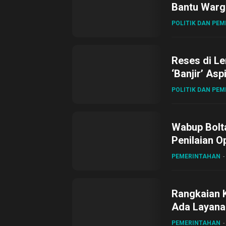
Bantu Warg
POLITIK DAN PE
Reses di L
‘Banjir’ Asp
POLITIK DAN PE
Wabup Bolta
Penilaian O
Gubernur Su
PEMERINTAHAN
Rangkaian 
Ada Layanan
Sirajudin L
PEMERINTAHAN