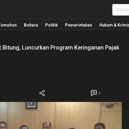
nua, Politik, Pemerintahan, Hukum Kriminal dan Nasio
Tomohon
Boltara
Politik
Pemerintahan
Hukum & Krimi
 Bitung, Luncurkan Program Keringanan Pajak
0