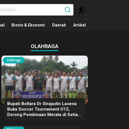
nal
nal
Bisnis & Ekonomi
Daerah
Artikel
OLAHRAGA
Olahraga
Bupati Boltara Dr Sirajudin Lasena
Buka Soccer Tournament U12,
Dorong Pembinaan Merata di Setiap
Kecamatan