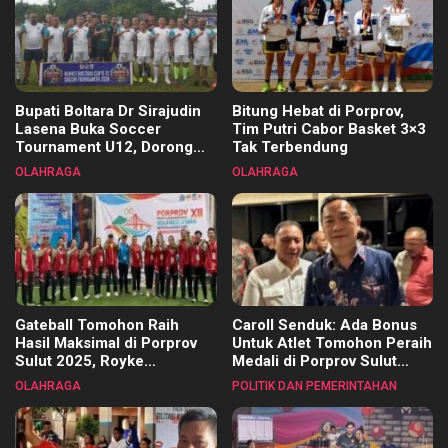
Bupati Boltara Dr Sirajudin
Bitung Hebat di Porprov,
Lasena Buka Soccer
Tim Putri Cabor Basket 3×3
Tournament U12, Dorong
Tak Terbendung
Pembinaan Merata di Setiap
OLAHRAGA
OLAHRAGA
Kecamatan
Gateball Tomohon Raih
Caroll Senduk: Ada Bonus
Hasil Maksimal di Porprov
Untuk Atlet Tomohon Peraih
Sulut 2025, Royke
Medali di Porprov Sulut
Tangkawarouw Ucapkan
2025
OLAHRAGA
POLITIK DAN PEMERINTAHAN
Terimakasih