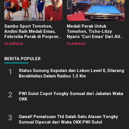
Sambo Sport Tomohon,
Medali Perak Untuk
Andini Raih Medali Emas,
Tomohon, Ticho-Litzy
Febrisilia Perak di Porprov
Nyaris ‘Curi Emas’ Dari Atlet
Sulut 2025
Biliar PON di Porprov Sulut
OLAHRAGA
OLAHRAGA
2025
BERITA POPULER
1
Status Gunung Soputan dan Lokon Level II, Dilarang
Beraktivitas Dalam Radius 1,5 Km
2
PWI Sulut Copot Yongky Sumual dari Jabatan Waka
OKK
3
Gawat! Pemalsuan Ttd Salah Satu Alasan Yongky
Sumual Dipecat dari Waka OKK PWI Sulut