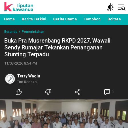
Berita Manado, Sulawesi Utara, Kawanua, Politik,
Liputan Kawanua
Pemerintahan, Hukum Kriminal dan Nasional
Home
Berita Terkini
Berita Utama
Tomohon
Boltara
Beranda
Pemerintahan
Buka Pra Musrenbang RKPD 2027, Wawali
Sendy Rumajar Tekankan Penanganan
Stunting Terpadu
11/03/2026 8:54 PM
Terry Wagiu
Tim Redaksi
0