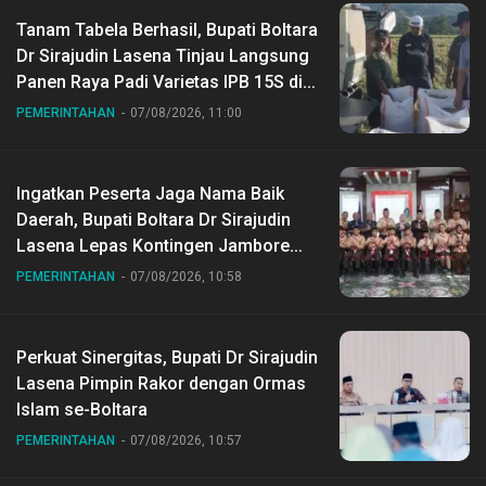
Tanam Tabela Berhasil, Bupati Boltara
Dr Sirajudin Lasena Tinjau Langsung
Panen Raya Padi Varietas IPB 15S di
Desa Gihang
PEMERINTAHAN
07/08/2026, 11:00
Ingatkan Peserta Jaga Nama Baik
Daerah, Bupati Boltara Dr Sirajudin
Lasena Lepas Kontingen Jambore
Nasional ke XII di Buperta Cibubur
PEMERINTAHAN
07/08/2026, 10:58
Perkuat Sinergitas, Bupati Dr Sirajudin
Lasena Pimpin Rakor dengan Ormas
Islam se-Boltara
PEMERINTAHAN
07/08/2026, 10:57