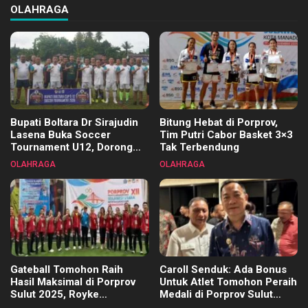
OLAHRAGA
Bupati Boltara Dr Sirajudin
Bitung Hebat di Porprov,
Lasena Buka Soccer
Tim Putri Cabor Basket 3×3
Tournament U12, Dorong
Tak Terbendung
Pembinaan Merata di Setiap
OLAHRAGA
OLAHRAGA
Kecamatan
Gateball Tomohon Raih
Caroll Senduk: Ada Bonus
Hasil Maksimal di Porprov
Untuk Atlet Tomohon Peraih
Sulut 2025, Royke
Medali di Porprov Sulut
Tangkawarouw Ucapkan
2025