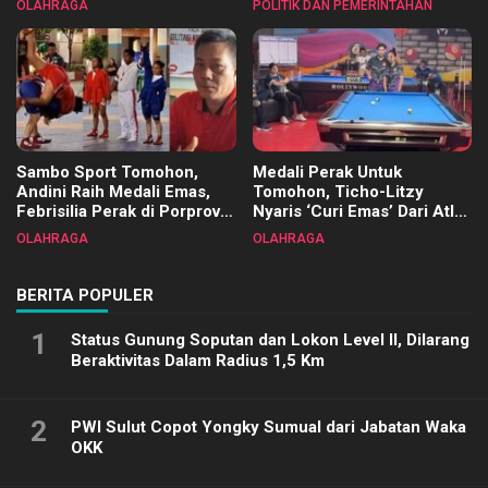
OLAHRAGA
POLITIK DAN PEMERINTAHAN
Terimakasih
Sambo Sport Tomohon,
Medali Perak Untuk
Andini Raih Medali Emas,
Tomohon, Ticho-Litzy
Febrisilia Perak di Porprov
Nyaris ‘Curi Emas’ Dari Atlet
Sulut 2025
Biliar PON di Porprov Sulut
OLAHRAGA
OLAHRAGA
2025
BERITA POPULER
1
Status Gunung Soputan dan Lokon Level II, Dilarang
Beraktivitas Dalam Radius 1,5 Km
2
PWI Sulut Copot Yongky Sumual dari Jabatan Waka
OKK