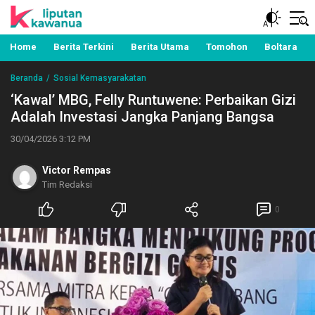
Berita Manado, Sulawesi Utara, Kawanua, Politik,
Liputan Kawanua
Pemerintahan, Hukum Kriminal dan Nasional
Home
Berita Terkini
Berita Utama
Tomohon
Boltara
Beranda
Sosial Kemasyarakatan
‘Kawal’ MBG, Felly Runtuwene: Perbaikan Gizi
Adalah Investasi Jangka Panjang Bangsa
30/04/2026 3:12 PM
Victor Rempas
Tim Redaksi
0