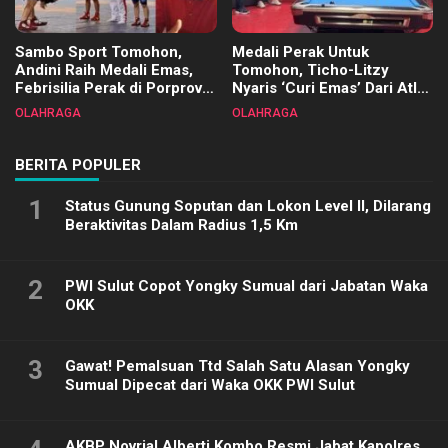
Sambo Sport Tomohon,
Medali Perak Untuk
Andini Raih Medali Emas,
Tomohon, Ticho-Litzy
Febrisilia Perak di Porprov
Nyaris ‘Curi Emas’ Dari Atlet
Sulut 2025
Biliar PON di Porprov Sulut
OLAHRAGA
OLAHRAGA
2025
BERITA POPULER
1
Status Gunung Soputan dan Lokon Level II, Dilarang
Beraktivitas Dalam Radius 1,5 Km
2
PWI Sulut Copot Yongky Sumual dari Jabatan Waka
OKK
3
Gawat! Pemalsuan Ttd Salah Satu Alasan Yongky
Sumual Dipecat dari Waka OKK PWI Sulut
AKBP Novrial Alberti Kombo Resmi Jabat Kapolres