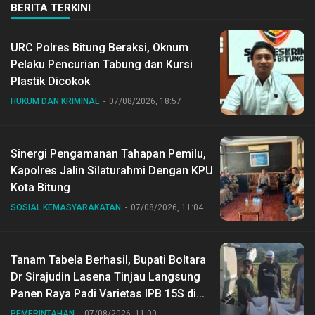
BERITA TERKINI
URC Polres Bitung Beraksi, Oknum
Pelaku Pencurian Tabung dan Kursi
Plastik Dicokok
HUKUM DAN KRIMINAL
07/08/2026, 18:57
Sinergi Pengamanan Tahapan Pemilu,
Kapolres Jalin Silaturahmi Dengan KPU
Kota Bitung
SOSIAL KEMASYARAKATAN
07/08/2026, 11:04
Tanam Tabela Berhasil, Bupati Boltara
Dr Sirajudin Lasena Tinjau Langsung
Panen Raya Padi Varietas IPB 15S di
Desa Gihang
PEMERINTAHAN
07/08/2026, 11:00