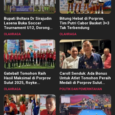
Bupati Boltara Dr Sirajudin
Bitung Hebat di Porprov,
Lasena Buka Soccer
Tim Putri Cabor Basket 3×3
Tournament U12, Dorong
Tak Terbendung
Pembinaan Merata di Setiap
OLAHRAGA
OLAHRAGA
Kecamatan
Gateball Tomohon Raih
Caroll Senduk: Ada Bonus
Hasil Maksimal di Porprov
Untuk Atlet Tomohon Peraih
Sulut 2025, Royke
Medali di Porprov Sulut
Tangkawarouw Ucapkan
2025
OLAHRAGA
POLITIK DAN PEMERINTAHAN
Terimakasih