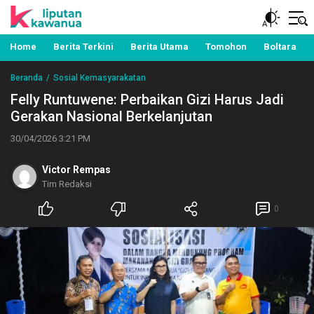
Berita Manado, Sulawesi Utara, Kawanua, Politik,
Liputan Kawanua
Pemerintahan, Hukum Kriminal dan Nasional
Home
Berita Terkini
Berita Utama
Tomohon
Boltara
Beranda
Sosial Kemasyarakatan
Felly Runtuwene: Perbaikan Gizi Harus Jadi
Gerakan Nasional Berkelanjutan
30/04/2026 3:21 PM
Victor Rempas
Tim Redaksi
0