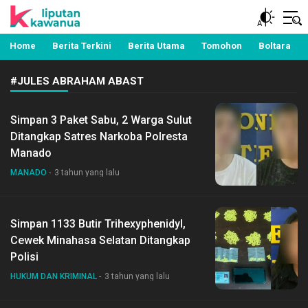
Berita Manado, Sulawesi Utara, Kawanua, Politik,
Liputan Kawanua
Pemerintahan, Hukum Kriminal dan Nasional
Home
Berita Terkini
Berita Utama
Tomohon
Boltara
#JULES ABRAHAM ABAST
Simpan 3 Paket Sabu, 2 Warga Sulut
Ditangkap Satres Narkoba Polresta
Manado
MANADO
3 tahun yang lalu
Simpan 1133 Butir Trihexyphenidyl,
Cewek Minahasa Selatan Ditangkap
Polisi
HUKUM DAN KRIMINAL
3 tahun yang lalu