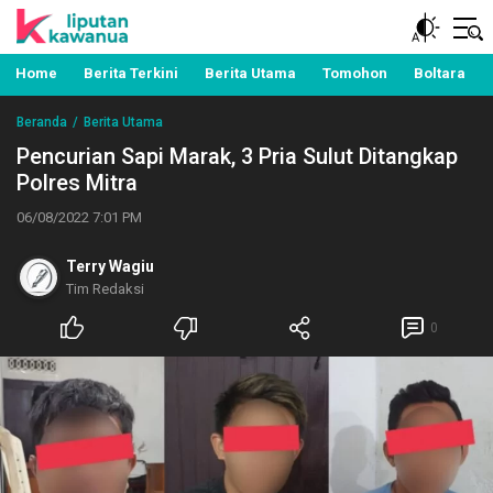
Berita Manado, Sulawesi Utara, Kawanua, Politik,
Liputan Kawanua
Pemerintahan, Hukum Kriminal dan Nasional
Home
Berita Terkini
Berita Utama
Tomohon
Boltara
Beranda
Berita Utama
Pencurian Sapi Marak, 3 Pria Sulut Ditangkap
Polres Mitra
06/08/2022 7:01 PM
Terry Wagiu
Tim Redaksi
0