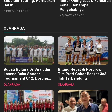
Sebelum Touring, Perhatikan
Motor Oleng saat Dikendarai?
Hal ini
Kenali Beberapa
Penyebabnya
24/06/2024 12:17
24/06/2024 12:13
OLAHRAGA
Bupati Boltara Dr Sirajudin
Bitung Hebat di Porprov,
Lasena Buka Soccer
Tim Putri Cabor Basket 3×3
Tournament U12, Dorong
Tak Terbendung
Pembinaan Merata di Setiap
OLAHRAGA
OLAHRAGA
Kecamatan