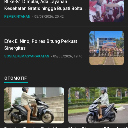
RI ke-81 Dimulai, Ada Layanan
Kesehatan Gratis hingga Bupati Boltara
Dr Sirajudin Lasena Ikut Jalan Sehat
PEMERINTAHAN
05/08/2026, 20:42
Bersama Jajaran
Efek El Nino, Polres Bitung Perkuat
Sinergitas
SOSIAL KEMASYARAKATAN
05/08/2026, 19:46
OTOMOTIF