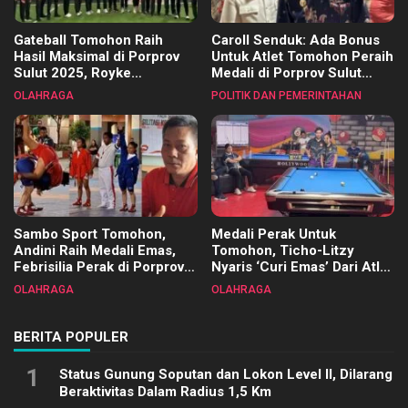
Gateball Tomohon Raih
Caroll Senduk: Ada Bonus
Hasil Maksimal di Porprov
Untuk Atlet Tomohon Peraih
Sulut 2025, Royke
Medali di Porprov Sulut
Tangkawarouw Ucapkan
2025
OLAHRAGA
POLITIK DAN PEMERINTAHAN
Terimakasih
Sambo Sport Tomohon,
Medali Perak Untuk
Andini Raih Medali Emas,
Tomohon, Ticho-Litzy
Febrisilia Perak di Porprov
Nyaris ‘Curi Emas’ Dari Atlet
Sulut 2025
Biliar PON di Porprov Sulut
OLAHRAGA
OLAHRAGA
2025
BERITA POPULER
1
Status Gunung Soputan dan Lokon Level II, Dilarang
Beraktivitas Dalam Radius 1,5 Km