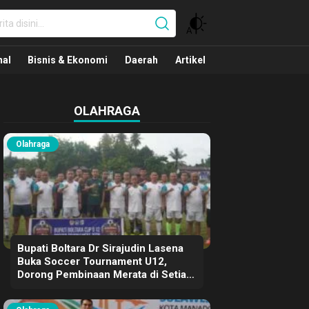
nal
nal
Bisnis & Ekonomi
Daerah
Artikel
OLAHRAGA
Olahraga
Bupati Boltara Dr Sirajudin Lasena
Buka Soccer Tournament U12,
Dorong Pembinaan Merata di Setiap
Kecamatan