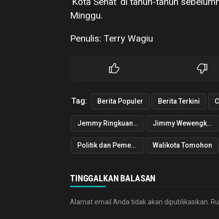
‘Kota Sehat’ di tahun-tahun sebelum
Minggu.
Penulis: Terry Wagiu
Tag:
Berita Populer
Berita Terkini
C
Jemmy Ringkuangan
Jimmy Wewengkang
Politik dan Pemerintahan
Walikota Tomohon
TINGGALKAN BALASAN
Alamat email Anda tidak akan dipublikasikan.
Ru