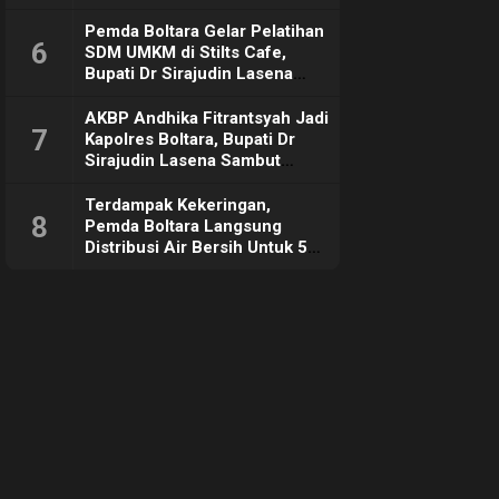
Pemda Boltara Gelar Pelatihan
6
SDM UMKM di Stilts Cafe,
Bupati Dr Sirajudin Lasena
Sebut Tujuannya Untuk
Dorong Ekonomi Daerah
AKBP Andhika Fitrantsyah Jadi
7
Kapolres Boltara, Bupati Dr
Sirajudin Lasena Sambut
Hangat
Terdampak Kekeringan,
8
Pemda Boltara Langsung
Distribusi Air Bersih Untuk 50
KK di Desa Komus 2 Timur