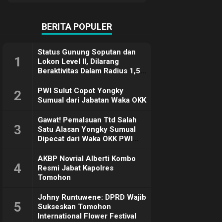
Terimakasih
BERITA POPULER
Status Gunung Soputan dan
1
Lokon Level II, Dilarang
Beraktivitas Dalam Radius 1,5
Km
PWI Sulut Copot Yongky
2
Sumual dari Jabatan Waka OKK
Gawat! Pemalsuan Ttd Salah
3
Satu Alasan Yongky Sumual
Dipecat dari Waka OKK PWI
Sulut
AKBP Novrial Alberti Kombo
4
Resmi Jabat Kapolres
Tomohon
Johny Runtuwene: DPRD Wajib
5
Sukseskan Tomohon
International Flower Festival