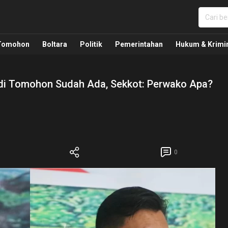
nua, Politik, Pemerintahan, Hukum Kriminal dan Nasio
Tomohon
Boltara
Politik
Pemerintahan
Hukum & Krimi
9 di Tomohon Sudah Ada, Sekkot: Perwako Apa?
0