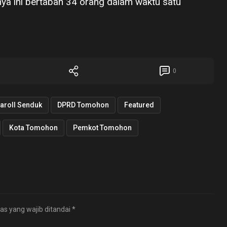
nya ini bertabah 34 orang dalam waktu satu
0
aroll Senduk
DPRD Tomohon
Featured
Kota Tomohon
Pemkot Tomohon
as yang wajib ditandai
*